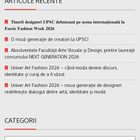
ARTICOLE RECENTE
𝐓𝐢𝐧𝐞𝐫𝐢𝐢 𝐝𝐞𝐬𝐢𝐠𝐧𝐞𝐫𝐢 𝐔𝐏𝐒𝐂 𝐝𝐞𝐛𝐮𝐭𝐞𝐚𝐳𝐚̆ 𝐩𝐞 𝐬𝐜𝐞𝐧𝐚 𝐢𝐧𝐭𝐞𝐫𝐧𝐚𝐭̗𝐢𝐨𝐧𝐚𝐥𝐚̆ 𝐥𝐚
𝐅𝐞𝐞𝐫𝐢𝐜 𝐅𝐚𝐬𝐡𝐢𝐨𝐧 𝐖𝐞𝐞𝐤 𝟐𝟎𝟐𝟔
O nouă generație de creatori la UPSC!
Absolventele Facultății Arte Vizuale și Design, printre laureații
concursului NEXT GENERATION 2026
Univer Art Fashion 2026 – când moda devine discurs,
identitate și curaj de a fi văzut
Univer Art Fashion 2026 – noua generație de designeri
redefinește dialogul dintre artă, identitate și modă
CATEGORII
Categorii