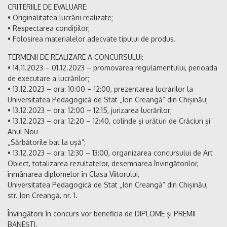
CRITERIILE DE EVALUARE:
• Originalitatea lucrării realizate;
• Respectarea condițiilor;
• Folosirea materialelor adecvate tipului de produs.
TERMENII DE REALIZARE A CONCURSULUI:
• 14.11.2023 – 01.12.2023 – promovarea regulamentului, perioada
de executare a lucrărilor;
• 13.12.2023 – ora: 10:00 – 12:00, prezentarea lucrărilor la
Universitatea Pedagogică de Stat „Ion Creangă” din Chișinău;
• 13.12.2023 – ora: 12:00 – 12:15, jurizarea lucrărilor;
• 13.12.2023 – ora: 12:20 – 12:40, colinde și urături de Crăciun și
Anul Nou
„Sărbătorile bat la ușă”;
• 13.12.2023 – ora: 12:30 – 13:00, organizarea concursului de Art
Obiect, totalizarea rezultatelor, desemnarea învingătorilor,
înmânarea diplomelor în Clasa Viitorului,
Universitatea Pedagogică de Stat „Ion Creangă” din Chișinău,
str. Ion Creangă, nr. 1.
Învingătorii în concurs vor beneficia de DIPLOME și PREMII
BĂNEȘTI.