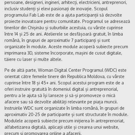
persoane, designeri, ingineri, arhitecți, electricieni, antreprenori,
inclusiv studenți și elevi pasionați de inovație. Scopul
programului Fab Lab este de a ajuta participanții să dezvolte
proiecte inovatoare pentru comunitate. Programul se adresează
tinerilor din Chișinău și suburbiile acestuia, cu vârste cuprinse
între 14 și 25 de ani. Atelierele se desfășoară gratuit, în limba
română, în grupuri de aproximativ 7 participanți și sunt
organizate în module. Aceste module acoperă subiecte precum
imprimarea 3D, sisteme încorporate, mașini de cusut digitale,
tăiere cu laser și multe altele.
Pe de altă parte, Woman Digital Center Programul (WDC) este
orientat către femeile tinere din Republica Moldova, cu vârste
cuprinse între 18 și 45+ ani. Scopul acestui program este de a
oferi instruire gratuită în domeniul digital și antreprenorial,
pentru a le ajuta să își lanseze și să-și promoveze o mică
afacere sau să dezvolte abilități relevante pe piața muncii.
Instruirile WDC sunt organizate în limba română, în grupuri de
aproximativ 20-25 de participante și sunt structurate în module.
Modulele acoperă subiecte precum inițierea în antreprenoriat,
alfabetizarea digitală, aplicații utile și crearea unui website,
precum și promovarea online a afacerii.