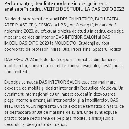
Performanțe și tendințe moderne în design interior
analizate în cadrul VIZITEI DE STUDIU LA DAS EXPO 2023
Studenții, programul de studii DESIGN INTERIOR, FACULTATEA
ARTE PLASTICE ȘI DESIGN, a UPS „Ion Creangă”, în data de 3
noiembrie 2023, au efectuat o vizită de studiu în cadrul expoziției
moderne de design interior DAS INTERIOR SALON și DAS
IMOBIL, DAS EXPO 2023 la MOLDEXPO. Studenții au fost
coordonați de profesorii Mirza Iulia, Prosii Irina, Spătaru Rodica.
DAS EXPO 2023 include două expoziții tematice din domeniul
imobiliarelor, construcțiilor, arhitecturii și designului, desfășurate
concomitent.
Expoziția tematică DAS INTERIOR SALON este cea mai mare
expoziție de mobilă și design interior din Republica Moldova. Un
eveniment internațional cu un impact colosal în dezvoltarea
pieței interne a amenajării interioarelor și a imobiliarelor. DAS
INTERIOR SALON reprezintă unica expoziție tematică din țară, ce
se desfășoară anual de mai bine de 10 ani, unde sunt expuse,
practic, toate sectoarele de pe piața mobilei, a finisajelor, a
decorului și designului de interior.