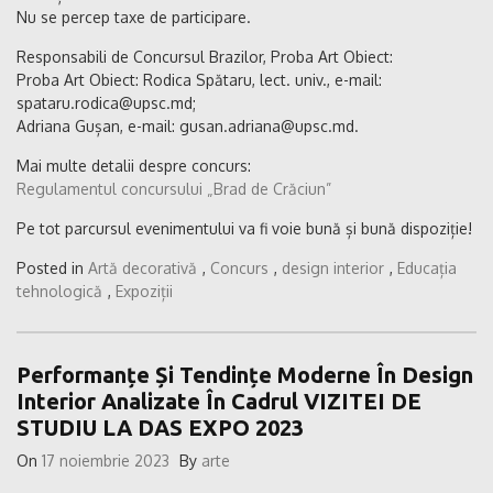
Nu se percep taxe de participare.
Responsabili de Concursul Brazilor, Proba Art Obiect:
Proba Art Obiect: Rodica Spătaru, lect. univ., e-mail:
spataru.rodica@upsc.md;
Adriana Gușan, e-mail: gusan.adriana@upsc.md.
Mai multe detalii despre concurs:
Regulamentul concursului „Brad de Crăciun”
Pe tot parcursul evenimentului va fi voie bună și bună dispoziție!
Posted in
Artă decorativă
,
Concurs
,
design interior
,
Educația
tehnologică
,
Expoziții
Performanțe Și Tendințe Moderne În Design
Interior Analizate În Cadrul VIZITEI DE
STUDIU LA DAS EXPO 2023
On
17 noiembrie 2023
By
arte