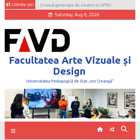
Skip
Ultimile știri
O nouă generație de creatori la UPSC!
to
Saturday, Aug 8, 2026
content
Facultatea Arte Vizuale și
Design
Universitatea Pedagogică de Stat „Ion Creangă”