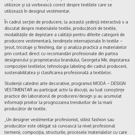
utilizeze și să vorbească corect despre textilele care se
utilizează în designul vestimentar.
În cadrul secției de producere, la această ședință interactivă s-a
discutat despre materialele textile, producătorii de textile,
modalitățile de depistare a calității pentru diferite categorii de
producere vestimentară, tendințele internaționale în textile –
țesut, tricotaje și finishing, dar și analiza practică a materialelor
prin contact direct cu recomandări profesionale din partea
designerului și proprietarului brandului, Georgeta Mir, depistarea
compoziției textilelor, tehnologia labeling din cadrul producerii,
sustenabilitatea și clasificarea profesională a textilelor.
Studenții catedrei arte decorative, programul MODĂ – DESIGN
VESTIMENTAR au participat activ la discuții, au luat cunoștințe
practice din laboratorul de producere/design și au acumulat
informații privitor la prognozarea trendurilor de la marii
producător de textile.
„Un designer vestimentar profesionist, stilist fashion sau
producător este obligat să cunoască la nivel profesional
termenii, compoziția, structurile, procesele materialelor cu care