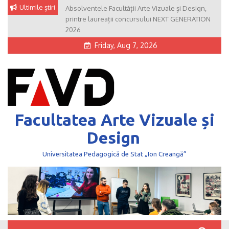
Skip
Ultimile știri
Absolventele Facultății Arte Vizuale și Design,
to
printre laureații concursului NEXT GENERATION
content
2026
Friday, Aug 7, 2026
Facultatea Arte Vizuale și
Design
Universitatea Pedagogică de Stat „Ion Creangă”