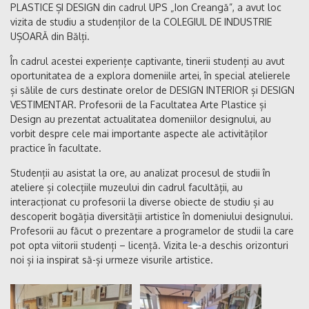
PLASTICE ȘI DESIGN din cadrul UPS „Ion Creangă”, a avut loc
vizita de studiu a studenților de la COLEGIUL DE INDUSTRIE
UȘOARĂ din Bălți.
În cadrul acestei experiențe captivante, tinerii studenți au avut
oportunitatea de a explora domeniile artei, în special atelierele
și sălile de curs destinate orelor de DESIGN INTERIOR și DESIGN
VESTIMENTAR. Profesorii de la Facultatea Arte Plastice și
Design au prezentat actualitatea domeniilor designului, au
vorbit despre cele mai importante aspecte ale activităților
practice în facultate.
Studenții au asistat la ore, au analizat procesul de studii în
ateliere și colecțiile muzeului din cadrul facultății, au
interacționat cu profesorii la diverse obiecte de studiu și au
descoperit bogăția diversității artistice în domeniului designului.
Profesorii au făcut o prezentare a programelor de studii la care
pot opta viitorii studenți – licență. Vizita le-a deschis orizonturi
noi și ia inspirat să-și urmeze visurile artistice.