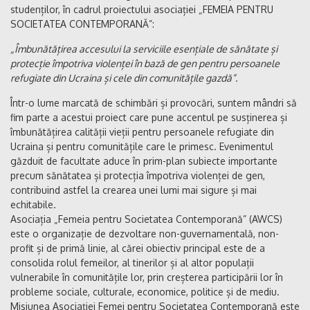
studenților, în cadrul proiectului asociației „FEMEIA PENTRU
SOCIETATEA CONTEMPORANĂ”:
„Îmbunătățirea accesului la serviciile esențiale de sănătate și
protecție împotriva violenței în bază de gen pentru persoanele
refugiate din Ucraina și cele din comunitățile gazdă”.
Într-o lume marcată de schimbări și provocări, suntem mândri să
fim parte a acestui proiect care pune accentul pe susținerea și
îmbunătățirea calității vieții pentru persoanele refugiate din
Ucraina și pentru comunitățile care le primesc. Evenimentul
găzduit de facultate aduce în prim-plan subiecte importante
precum sănătatea și protecția împotriva violenței de gen,
contribuind astfel la crearea unei lumi mai sigure și mai
echitabile.
Asociația „Femeia pentru Societatea Contemporană” (AWCS)
este o organizație de dezvoltare non-guvernamentală, non-
profit și de primă linie, al cărei obiectiv principal este de a
consolida rolul femeilor, al tinerilor și al altor populații
vulnerabile în comunitățile lor, prin creșterea participării lor în
probleme sociale, culturale, economice, politice și de mediu.
Misiunea Asociației Femei pentru Societatea Contemporană este