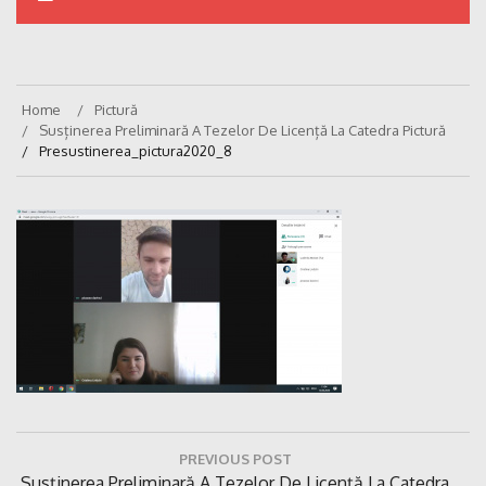
Home
Pictură
Susținerea Preliminară A Tezelor De Licență La Catedra Pictură
Presustinerea_pictura2020_8
Navigare
PREVIOUS POST
în
Previous
Susținerea Preliminară A Tezelor De Licență La Catedra