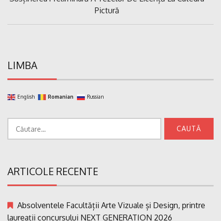
articole
Post:
Pictură
LIMBA
English
Romanian
Russian
Caută
după:
ARTICOLE RECENTE
Absolventele Facultății Arte Vizuale și Design, printre
laureații concursului NEXT GENERATION 2026