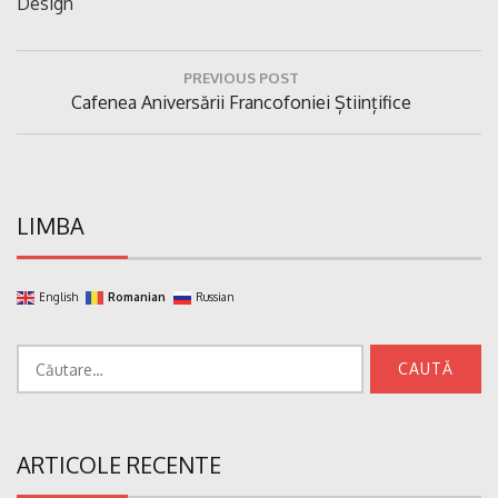
Design
Navigare
PREVIOUS POST
în
Previous
Cafenea Aniversării Francofoniei Științifice
articole
Post:
LIMBA
English
Romanian
Russian
Caută
după:
ARTICOLE RECENTE