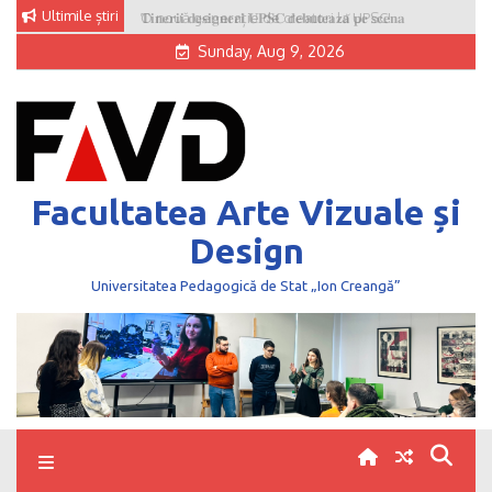
Skip
Ultimile știri
O nouă generație de creatori la UPSC!
to
Sunday, Aug 9, 2026
content
Facultatea Arte Vizuale și
Design
Universitatea Pedagogică de Stat „Ion Creangă”