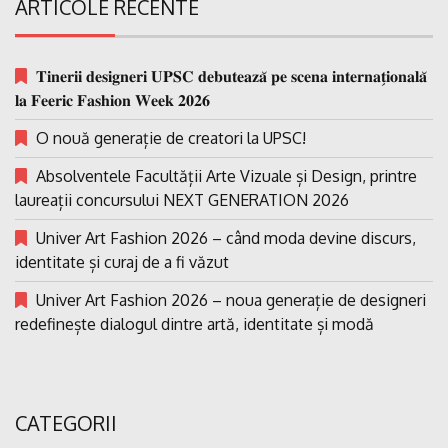
ARTICOLE RECENTE
𝐓𝐢𝐧𝐞𝐫𝐢𝐢 𝐝𝐞𝐬𝐢𝐠𝐧𝐞𝐫𝐢 𝐔𝐏𝐒𝐂 𝐝𝐞𝐛𝐮𝐭𝐞𝐚𝐳𝐚̆ 𝐩𝐞 𝐬𝐜𝐞𝐧𝐚 𝐢𝐧𝐭𝐞𝐫𝐧𝐚𝐭̗𝐢𝐨𝐧𝐚𝐥𝐚̆
𝐥𝐚 𝐅𝐞𝐞𝐫𝐢𝐜 𝐅𝐚𝐬𝐡𝐢𝐨𝐧 𝐖𝐞𝐞𝐤 𝟐𝟎𝟐𝟔
O nouă generație de creatori la UPSC!
Absolventele Facultății Arte Vizuale și Design, printre
laureații concursului NEXT GENERATION 2026
Univer Art Fashion 2026 – când moda devine discurs,
identitate și curaj de a fi văzut
Univer Art Fashion 2026 – noua generație de designeri
redefinește dialogul dintre artă, identitate și modă
CATEGORII