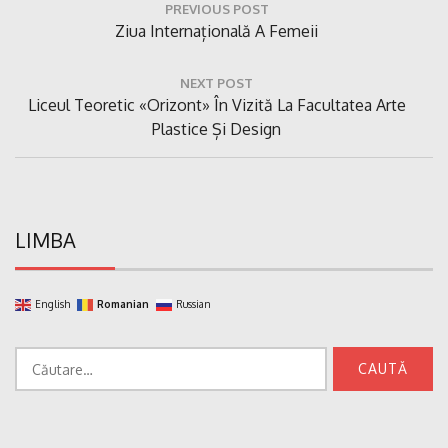
PREVIOUS POST
în
Previous
Ziua Internațională A Femeii
articole
Post:
NEXT POST
Next
Liceul Teoretic «Orizont» În Vizită La Facultatea Arte
Post:
Plastice Și Design
LIMBA
English
Romanian
Russian
Caută
după: