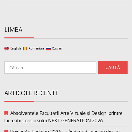
Post:
LIMBA
English
Romanian
Russian
Caută
după:
ARTICOLE RECENTE
Absolventele Facultății Arte Vizuale și Design, printre
laureații concursului NEXT GENERATION 2026
Univer Art Fashion 2026 – când moda devine discurs,