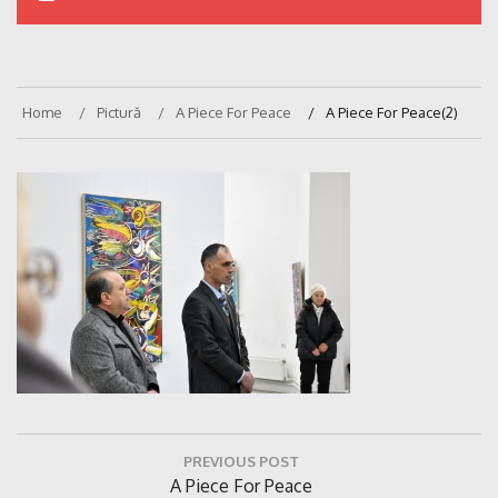
Home
Pictură
A Piece For Peace
A Piece For Peace(2)
Navigare
PREVIOUS POST
în
Previous
A Piece For Peace
articole