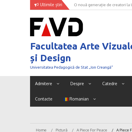
Skip
Ultimile știri
O nouă generație de creatori la
to
content
Facultatea Arte Vizual
și Design
Universitatea Pedagogică de Stat „Ion Creangă”
Admitere
Despre
Catedre
Contacte
Romanian
Home
Pictură
A Piece For Peace
A Piece 