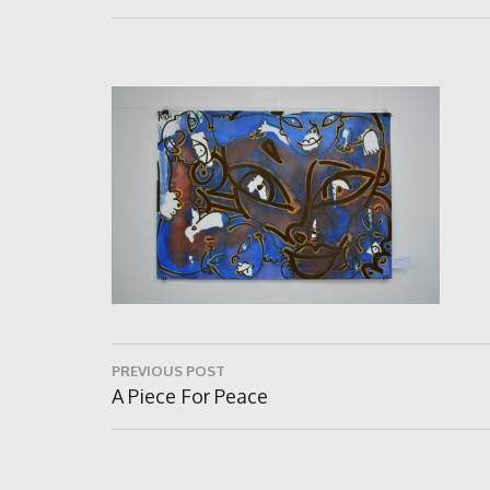
Navigare
PREVIOUS POST
în
Previous
A Piece For Peace
Post:
articole