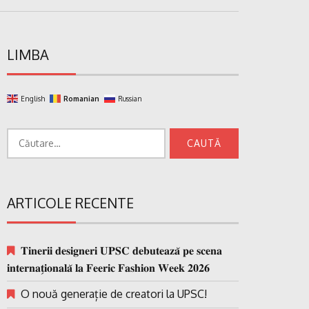
LIMBA
English
Romanian
Russian
Caută
după:
ARTICOLE RECENTE
𝐓𝐢𝐧𝐞𝐫𝐢𝐢 𝐝𝐞𝐬𝐢𝐠𝐧𝐞𝐫𝐢 𝐔𝐏𝐒𝐂 𝐝𝐞𝐛𝐮𝐭𝐞𝐚𝐳𝐚̆ 𝐩𝐞 𝐬𝐜𝐞𝐧𝐚
𝐢𝐧𝐭𝐞𝐫𝐧𝐚𝐭̗𝐢𝐨𝐧𝐚𝐥𝐚̆ 𝐥𝐚 𝐅𝐞𝐞𝐫𝐢𝐜 𝐅𝐚𝐬𝐡𝐢𝐨𝐧 𝐖𝐞𝐞𝐤 𝟐𝟎𝟐𝟔
O nouă generație de creatori la UPSC!