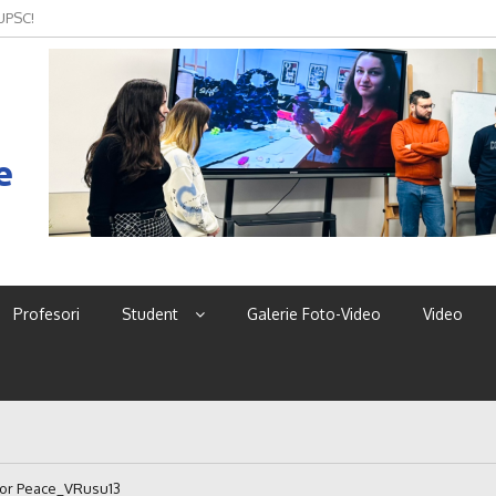
 UPSC!
e
Profesori
Student
Galerie Foto-Video
Video
For Peace_VRusu13