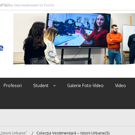
 UPSC!
e
Profesori
Student
Galerie Foto-Video
Video
„Istorii Urbane”
Colecția Vestimentară – Istorii Urbane(5)