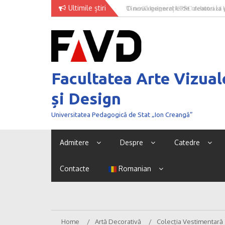
Skip
Ultimile știri
O nouă generație de creatori la
to
content
Facultatea Arte Vizual
și Design
Universitatea Pedagogică de Stat „Ion Creangă”
Admitere
Despre
Catedre
Contacte
Romanian
Home
Artă Decorativă
Colecția Vestimentară 