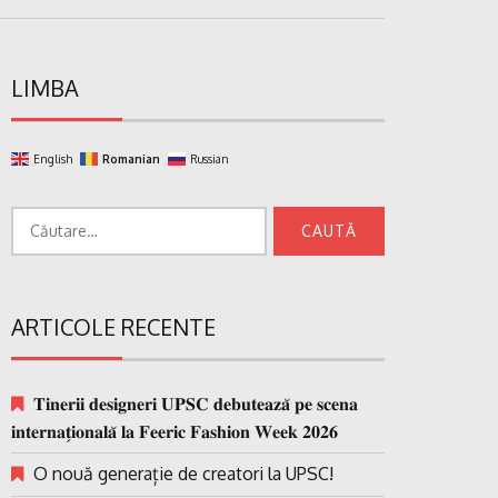
LIMBA
English
Romanian
Russian
Caută
după:
ARTICOLE RECENTE
𝐓𝐢𝐧𝐞𝐫𝐢𝐢 𝐝𝐞𝐬𝐢𝐠𝐧𝐞𝐫𝐢 𝐔𝐏𝐒𝐂 𝐝𝐞𝐛𝐮𝐭𝐞𝐚𝐳𝐚̆ 𝐩𝐞 𝐬𝐜𝐞𝐧𝐚
𝐢𝐧𝐭𝐞𝐫𝐧𝐚𝐭̗𝐢𝐨𝐧𝐚𝐥𝐚̆ 𝐥𝐚 𝐅𝐞𝐞𝐫𝐢𝐜 𝐅𝐚𝐬𝐡𝐢𝐨𝐧 𝐖𝐞𝐞𝐤 𝟐𝟎𝟐𝟔
O nouă generație de creatori la UPSC!