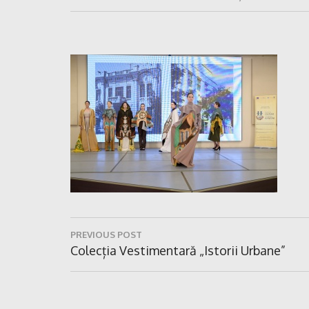
Navigare
PREVIOUS POST
în
Previous
Colecția Vestimentară „Istorii Urbane”
Post:
articole