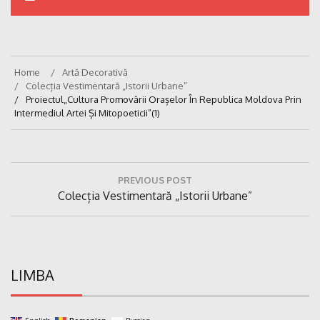
Home
Artă Decorativă
Colecția Vestimentară „Istorii Urbane”
Proiectul„Cultura Promovării Orașelor În Republica Moldova Prin
Intermediul Artei Și Mitopoeticii”(1)
Navigare
PREVIOUS POST
în
Previous
Colecția Vestimentară „Istorii Urbane”
articole
Post:
LIMBA