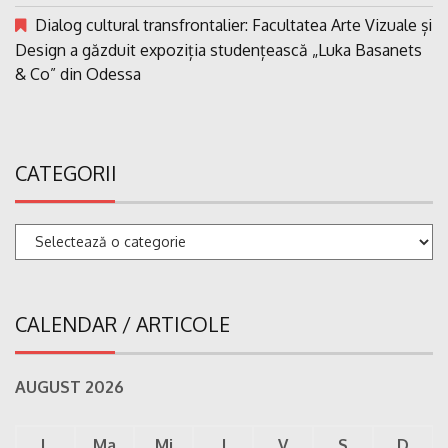
Dialog cultural transfrontalier: Facultatea Arte Vizuale și
Design a găzduit expoziția studențească „Luka Basanets
& Co” din Odessa
CATEGORII
Categorii
CALENDAR / ARTICOLE
AUGUST 2026
L
Ma
Mi
J
V
S
D