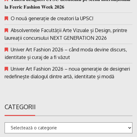
𝐥𝐚 𝐅𝐞𝐞𝐫𝐢𝐜 𝐅𝐚𝐬𝐡𝐢𝐨𝐧 𝐖𝐞𝐞𝐤 𝟐𝟎𝟐𝟔
O nouă generație de creatori la UPSC!
Absolventele Facultății Arte Vizuale și Design, printre
laureații concursului NEXT GENERATION 2026
Univer Art Fashion 2026 – când moda devine discurs,
identitate și curaj de a fi văzut
Univer Art Fashion 2026 – noua generație de designeri
redefinește dialogul dintre artă, identitate și modă
CATEGORII
Categorii