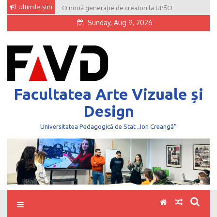
Skip
Ultimile știri
O nouă generație de creatori la UPSC!
to
Sunday, Aug 9, 2026
content
Facultatea Arte Vizuale și
Design
Universitatea Pedagogică de Stat „Ion Creangă”