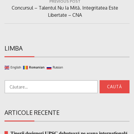
PREVIOUS POST
în
Previous
Concursul – Talentul Nu Ia Mită. Integritatea Este
articole
Post:
Libertate – CNA
LIMBA
English
Romanian
Russian
Caută
după:
ARTICOLE RECENTE
𝐓𝐢𝐧𝐞𝐫𝐢𝐢 𝐝𝐞𝐬𝐢𝐠𝐧𝐞𝐫𝐢 𝐔𝐏𝐒𝐂 𝐝𝐞𝐛𝐮𝐭𝐞𝐚𝐳𝐚̆ 𝐩𝐞 𝐬𝐜𝐞𝐧𝐚 𝐢𝐧𝐭𝐞𝐫𝐧𝐚𝐭̗𝐢𝐨𝐧𝐚𝐥𝐚̆