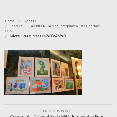
Home
Expoziții
Concursul – Talentul Nu Ia Mită. Integritatea Este Libertate –
CNA
Talentul-Nu-Ia-Mita-E1512633525940
Navigare
PREVIOUS POST
în
Previous
Concursul – Talentul Nu Ia Mită. Integritatea Este