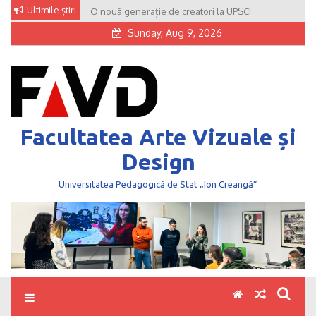
Skip
Ultimile știri
O nouă generație de creatori la UPSC!
to
Sunday, Aug 9, 2026
content
Facultatea Arte Vizuale și
Design
Universitatea Pedagogică de Stat „Ion Creangă”