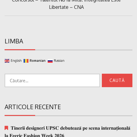
articole
Post:
Libertate – CNA
LIMBA
English
Romanian
Russian
Caută
după:
ARTICOLE RECENTE
𝐓𝐢𝐧𝐞𝐫𝐢𝐢 𝐝𝐞𝐬𝐢𝐠𝐧𝐞𝐫𝐢 𝐔𝐏𝐒𝐂 𝐝𝐞𝐛𝐮𝐭𝐞𝐚𝐳𝐚̆ 𝐩𝐞 𝐬𝐜𝐞𝐧𝐚 𝐢𝐧𝐭𝐞𝐫𝐧𝐚𝐭̗𝐢𝐨𝐧𝐚𝐥𝐚̆
𝐥𝐚 𝐅𝐞𝐞𝐫𝐢𝐜 𝐅𝐚𝐬𝐡𝐢𝐨𝐧 𝐖𝐞𝐞𝐤 𝟐𝟎𝟐𝟔