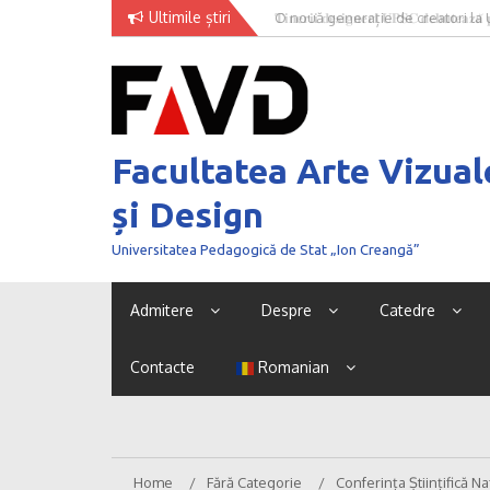
Skip
Ultimile știri
O nouă generație de creatori la
to
content
Facultatea Arte Vizual
și Design
Universitatea Pedagogică de Stat „Ion Creangă”
Admitere
Despre
Catedre
Contacte
Romanian
Home
Fără Categorie
Conferința Științifică N