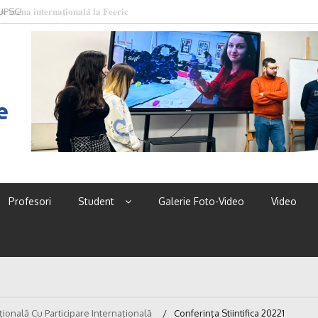
 UPSC!
e
Profesori
Student
Galerie Foto-Video
Video
ațională Cu Participare Internațională
Conferința Stiintifica 20221