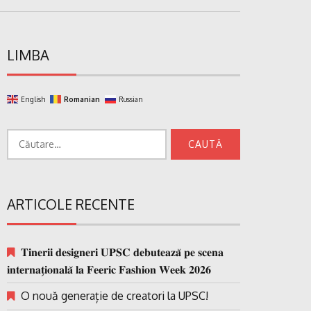
LIMBA
English
Romanian
Russian
Caută
după:
ARTICOLE RECENTE
𝐓𝐢𝐧𝐞𝐫𝐢𝐢 𝐝𝐞𝐬𝐢𝐠𝐧𝐞𝐫𝐢 𝐔𝐏𝐒𝐂 𝐝𝐞𝐛𝐮𝐭𝐞𝐚𝐳𝐚̆ 𝐩𝐞 𝐬𝐜𝐞𝐧𝐚
𝐢𝐧𝐭𝐞𝐫𝐧𝐚𝐭̗𝐢𝐨𝐧𝐚𝐥𝐚̆ 𝐥𝐚 𝐅𝐞𝐞𝐫𝐢𝐜 𝐅𝐚𝐬𝐡𝐢𝐨𝐧 𝐖𝐞𝐞𝐤 𝟐𝟎𝟐𝟔
O nouă generație de creatori la UPSC!