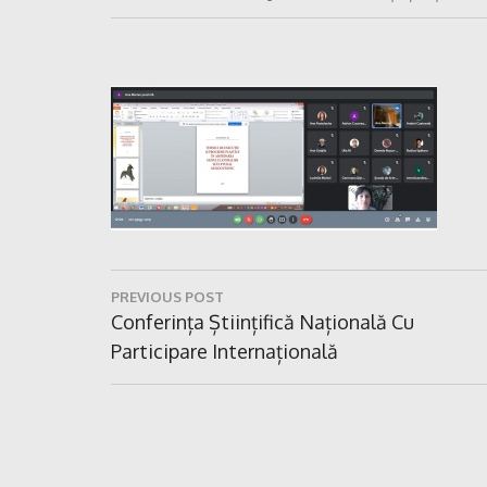
Navigare
PREVIOUS POST
în
Previous
Conferința Științifică Națională Cu
Post:
Participare Internațională
articole