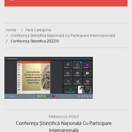
Home
Fără Categorie
Conferința Științifică Națională Cu Participare Internațională
Conferința Stiintifica 202215
Navigare
PREVIOUS POST
în
Previous
Conferința Științifică Națională Cu Participare
articole
Post:
Internațională