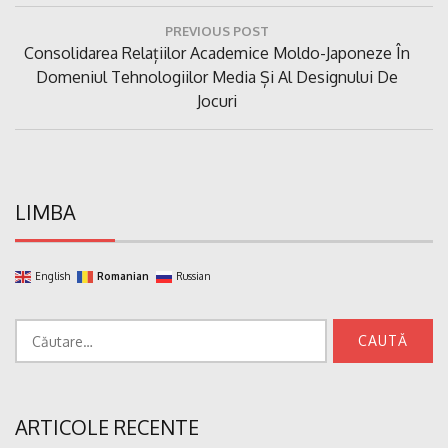
Navigare
PREVIOUS POST
în
Previous
Consolidarea Relațiilor Academice Moldo-Japoneze În
articole
Post:
Domeniul Tehnologiilor Media Și Al Designului De
Jocuri
LIMBA
English
Romanian
Russian
Caută
după:
ARTICOLE RECENTE