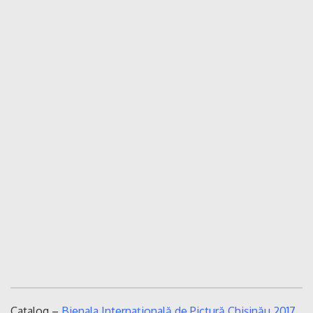
Catalog –
Bienala Internațională de Pictură Chișinău 2017