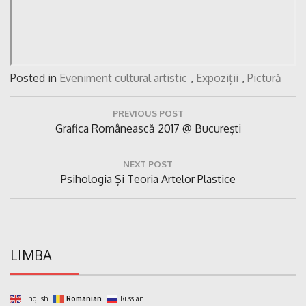
Posted in
Eveniment cultural artistic
,
Expoziții
,
Pictură
Navigare
PREVIOUS POST
în
Previous
Grafica Românească 2017 @ București
articole
Post:
NEXT POST
Next
Psihologia Și Teoria Artelor Plastice
Post:
LIMBA
English
Romanian
Russian