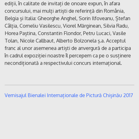
ediții, în calitate de invitați de onoare expun, în afara
concursului, mai mulți artiști de referință din România,
Belgia și Italia: Gheorghe Anghel, Sorin Ilfoveanu, Ștefan
Câlția, Corneliu Vasilescu, Viorel Mărginean, Silvia Radu,
Horea Paștina, Constantin Flondor, Petru Lucaci, Vasile
Tolan, Nicole Callbaut, Alberto Bolzonela ș.a. Acceptul
franc al unor asemenea artiști de anvergură de a participa
în cadrul expoziției noastre îl percepem ca pe o susținere
necondiționată a respectivului concurs internațional.
Vernisajul Bienalei Internaționale de Pictură Chișinău 2017