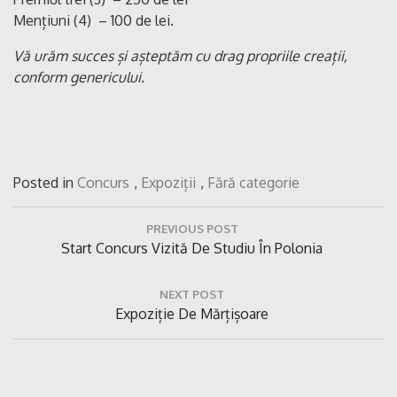
Mențiuni (4) – 100 de lei.
Vă urăm succes și așteptăm cu drag propriile creații,
conform genericului.
Posted in
Concurs
,
Expoziții
,
Fără categorie
Navigare
PREVIOUS POST
în
Previous
Start Concurs Vizită De Studiu În Polonia
articole
Post:
NEXT POST
Next
Expoziție De Mărțișoare
Post: