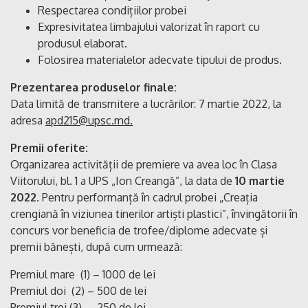
Respectarea condițiilor probei
Expresivitatea limbajului valorizat în raport cu
produsul elaborat.
Folosirea materialelor adecvate tipului de produs.
Prezentarea produselor finale:
Data limită de transmitere a lucrărilor: 7 martie 2022, la
adresa
apd215@upsc.md.
Premii oferite:
Organizarea activității de premiere va avea loc în Clasa
Viitorului, bl. 1 a UPS „Ion Creangă”, la data de
10 martie
2022
. Pentru performanță în cadrul probei „Creația
crengiană în viziunea tinerilor artiști plastici”, învingătorii în
concurs vor beneficia de trofee/diplome adecvate și
premii bănești, după cum urmează:
Premiul mare (1) – 1000 de lei
Premiul doi (2) – 500 de lei
Premiul trei (3) – 250 de lei