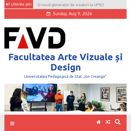
Skip
Ultimile știri
O nouă generație de creatori la UPSC!
to
Sunday, Aug 9, 2026
content
Facultatea Arte Vizuale și
Design
Universitatea Pedagogică de Stat „Ion Creangă”