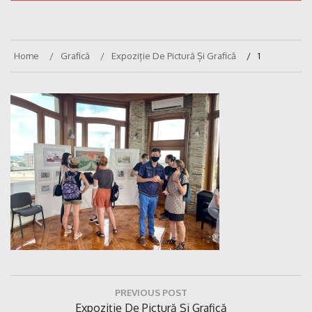
Home
Grafică
Expoziție De Pictură Și Grafică
1
Navigare
PREVIOUS POST
în
Previous
Expoziție De Pictură Și Grafică
articole