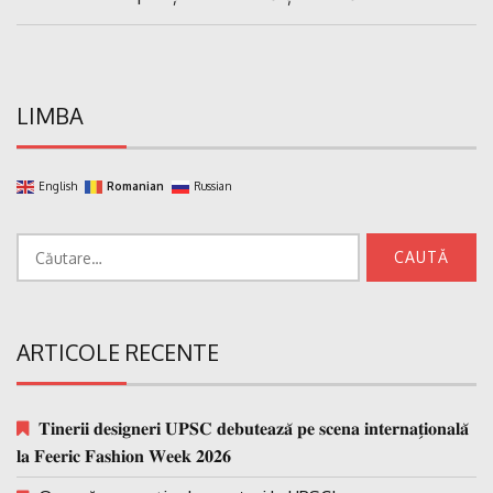
Post:
LIMBA
English
Romanian
Russian
Caută
după:
ARTICOLE RECENTE
𝐓𝐢𝐧𝐞𝐫𝐢𝐢 𝐝𝐞𝐬𝐢𝐠𝐧𝐞𝐫𝐢 𝐔𝐏𝐒𝐂 𝐝𝐞𝐛𝐮𝐭𝐞𝐚𝐳𝐚̆ 𝐩𝐞 𝐬𝐜𝐞𝐧𝐚 𝐢𝐧𝐭𝐞𝐫𝐧𝐚𝐭̗𝐢𝐨𝐧𝐚𝐥𝐚̆
𝐥𝐚 𝐅𝐞𝐞𝐫𝐢𝐜 𝐅𝐚𝐬𝐡𝐢𝐨𝐧 𝐖𝐞𝐞𝐤 𝟐𝟎𝟐𝟔