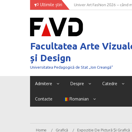
Skip
Ultimile știri
Univer Art Fashion 2026 – când m
to
curaj de a fi văzut
content
Facultatea Arte Vizual
și Design
Universitatea Pedagogică de Stat „Ion Creangă”
Admitere
Despre
Catedre
Contacte
Romanian
Home
Grafică
Expoziție De Pictură Și Grafică