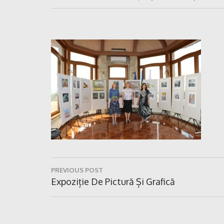
Navigare
PREVIOUS POST
în
Previous
Expoziție De Pictură Și Grafică
Post:
articole