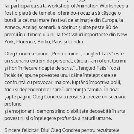
Iar participarea sa la workshop-ul Animation Worksheep a
fost o piatră de temelie, oferindu-i ocazia să câștige o
bursă la cel mai mare festival de animație din Europa, la
Annecy. Același scenariu a obținut și alte peste 80 de
premii în ultimele 6 luni, la festivaluri importante din New
York, Florence, Berlin, Paris și Londra.
Oleg Condrea spune: „Pentru mine, „Tangled Tails” este
un scenariu extrem de personal, căruia i-am oferit lacrimi
și fiori în fiecare noapte de scris.” „Tangled Tails” (cozi
încâlcite) spune povestea unui câine înțelept care se
confruntă cu provocări majore, luptând împotriva bolii,
fricii și dependențelor care îi amenință familia. În doar
șapte pagini, Oleg Condrea a reușit să creeze un scenariu
profund
și emoționant, demonstrând o abilitate deosebită în arta
povestirii și o înțelegere profundă a naturii umane.
Sincere felicitări Dlui Oleg Condrea pentru rezultatele