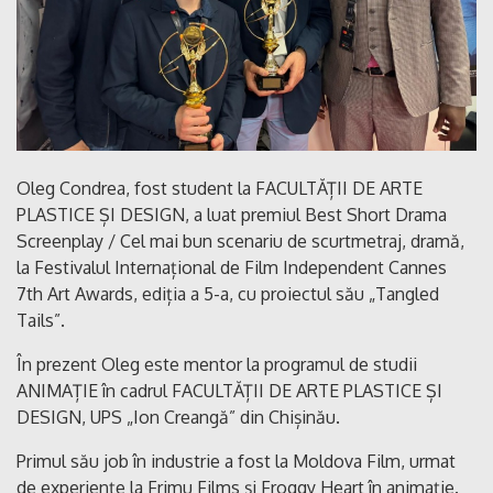
Oleg Condrea, fost student la FACULTĂȚII DE ARTE
PLASTICE ȘI DESIGN, a luat premiul Best Short Drama
Screenplay / Cel mai bun scenariu de scurtmetraj, dramă,
la Festivalul Internațional de Film Independent Cannes
7th Art Awards, ediția a 5-a, cu proiectul său „Tangled
Tails”.
În prezent Oleg este mentor la programul de studii
ANIMAȚIE în cadrul FACULTĂȚII DE ARTE PLASTICE ȘI
DESIGN, UPS „Ion Creangă” din Chișinău.
Primul său job în industrie a fost la Moldova Film, urmat
de experiențe la Frimu Films și Froggy Heart în animație.