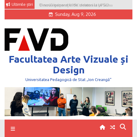
Skip
Ultimile știri
O nouă generație de creatori la UPSC!
to
Sunday, Aug 9, 2026
content
Facultatea Arte Vizuale și
Design
Universitatea Pedagogică de Stat „Ion Creangă”