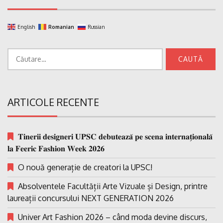
English
Romanian
Russian
Caută
după:
ARTICOLE RECENTE
𝐓𝐢𝐧𝐞𝐫𝐢𝐢 𝐝𝐞𝐬𝐢𝐠𝐧𝐞𝐫𝐢 𝐔𝐏𝐒𝐂 𝐝𝐞𝐛𝐮𝐭𝐞𝐚𝐳𝐚̆ 𝐩𝐞 𝐬𝐜𝐞𝐧𝐚 𝐢𝐧𝐭𝐞𝐫𝐧𝐚𝐭̗𝐢𝐨𝐧𝐚𝐥𝐚̆
𝐥𝐚 𝐅𝐞𝐞𝐫𝐢𝐜 𝐅𝐚𝐬𝐡𝐢𝐨𝐧 𝐖𝐞𝐞𝐤 𝟐𝟎𝟐𝟔
O nouă generație de creatori la UPSC!
Absolventele Facultății Arte Vizuale și Design, printre
laureații concursului NEXT GENERATION 2026
Univer Art Fashion 2026 – când moda devine discurs,