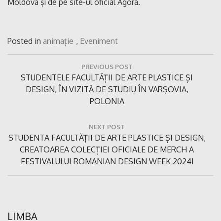
Moldova și de pe site-ul oficial Agora.
Posted in
animație
,
Eveniment
Navigare
PREVIOUS POST
în
Previous
STUDENTELE FACULTĂȚII DE ARTE PLASTICE ȘI
articole
Post:
DESIGN, ÎN VIZITĂ DE STUDIU ÎN VARȘOVIA,
POLONIA
NEXT POST
Next
STUDENTA FACULTĂȚII DE ARTE PLASTICE ȘI DESIGN,
Post:
CREATOAREA COLECȚIEI OFICIALE DE MERCH A
FESTIVALULUI ROMANIAN DESIGN WEEK 2024!
LIMBA