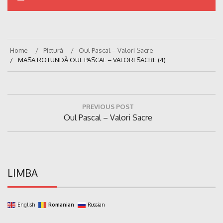
Home
Pictură
Oul Pascal – Valori Sacre
MASA ROTUNDĂ OUL PASCAL – VALORI SACRE (4)
Navigare
PREVIOUS POST
în
Previous
Oul Pascal – Valori Sacre
articole
Post:
LIMBA
English
Romanian
Russian