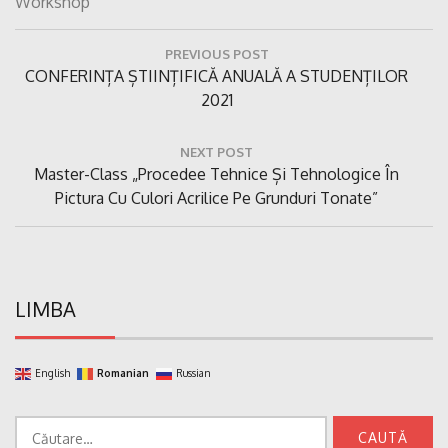
Workshop
Navigare
PREVIOUS POST
în
Previous
CONFERINȚA ȘTIINȚIFICĂ ANUALĂ A STUDENȚILOR
articole
Post:
2021
NEXT POST
Next
Master-Class „Procedee Tehnice Și Tehnologice În
Post:
Pictura Cu Culori Acrilice Pe Grunduri Tonate”
LIMBA
English
Romanian
Russian
Caută