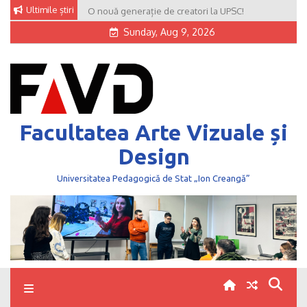
Skip
Ultimile știri
O nouă generație de creatori la UPSC!
to
Sunday, Aug 9, 2026
content
Facultatea Arte Vizuale și
Design
Universitatea Pedagogică de Stat „Ion Creangă”