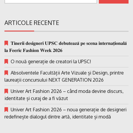
după:
ARTICOLE RECENTE
𝐓𝐢𝐧𝐞𝐫𝐢𝐢 𝐝𝐞𝐬𝐢𝐠𝐧𝐞𝐫𝐢 𝐔𝐏𝐒𝐂 𝐝𝐞𝐛𝐮𝐭𝐞𝐚𝐳𝐚̆ 𝐩𝐞 𝐬𝐜𝐞𝐧𝐚 𝐢𝐧𝐭𝐞𝐫𝐧𝐚𝐭̗𝐢𝐨𝐧𝐚𝐥𝐚̆
𝐥𝐚 𝐅𝐞𝐞𝐫𝐢𝐜 𝐅𝐚𝐬𝐡𝐢𝐨𝐧 𝐖𝐞𝐞𝐤 𝟐𝟎𝟐𝟔
O nouă generație de creatori la UPSC!
Absolventele Facultății Arte Vizuale și Design, printre
laureații concursului NEXT GENERATION 2026
Univer Art Fashion 2026 – când moda devine discurs,
identitate și curaj de a fi văzut
Univer Art Fashion 2026 – noua generație de designeri
redefinește dialogul dintre artă, identitate și modă