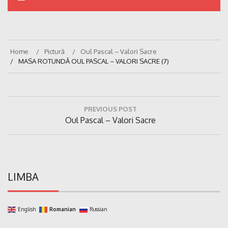
Home
Pictură
Oul Pascal – Valori Sacre
MASA ROTUNDĂ OUL PASCAL – VALORI SACRE (7)
Navigare
PREVIOUS POST
în
Previous
Oul Pascal – Valori Sacre
articole
Post:
LIMBA
English
Romanian
Russian