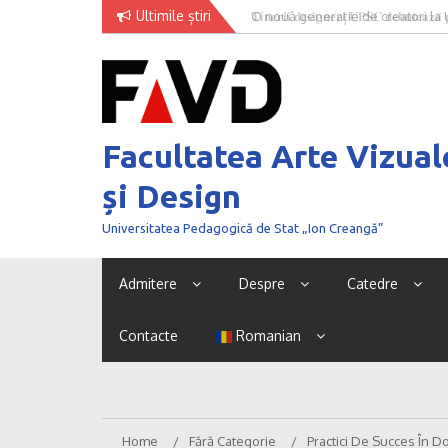
Skip
Ultimile știri
O nouă generație de creatori la
to
content
Facultatea Arte Vizual
și Design
Universitatea Pedagogică de Stat „Ion Creangă”
Admitere
Despre
Catedre
Contacte
Romanian
Home
Fără Categorie
Practici De Succes În D