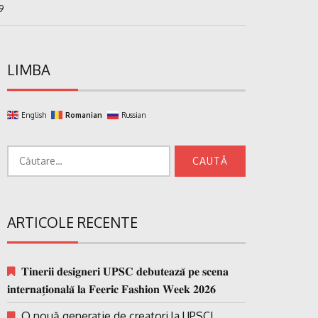
9
LIMBA
English
Romanian
Russian
Caută
după:
ARTICOLE RECENTE
𝐓𝐢𝐧𝐞𝐫𝐢𝐢 𝐝𝐞𝐬𝐢𝐠𝐧𝐞𝐫𝐢 𝐔𝐏𝐒𝐂 𝐝𝐞𝐛𝐮𝐭𝐞𝐚𝐳𝐚̆ 𝐩𝐞 𝐬𝐜𝐞𝐧𝐚
𝐢𝐧𝐭𝐞𝐫𝐧𝐚𝐭̗𝐢𝐨𝐧𝐚𝐥𝐚̆ 𝐥𝐚 𝐅𝐞𝐞𝐫𝐢𝐜 𝐅𝐚𝐬𝐡𝐢𝐨𝐧 𝐖𝐞𝐞𝐤 𝟐𝟎𝟐𝟔
O nouă generație de creatori la UPSC!