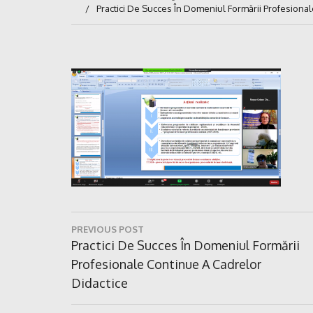
Practici De Succes În Domeniul Formării Profesional
Navigare
PREVIOUS POST
în
Previous
Practici De Succes În Domeniul Formării
Post:
Profesionale Continue A Cadrelor
articole
Didactice