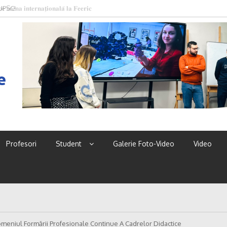
 UPSC!
e
Profesori
Student
Galerie Foto-Video
Video
omeniul Formării Profesionale Continue A Cadrelor Didactice