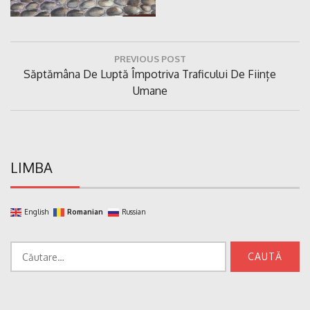
Navigare
PREVIOUS POST
în
Previous
Săptămâna De Luptă Împotriva Traficului De Ființe
articole
Post:
Umane
LIMBA
English
Romanian
Russian
Caută
după: