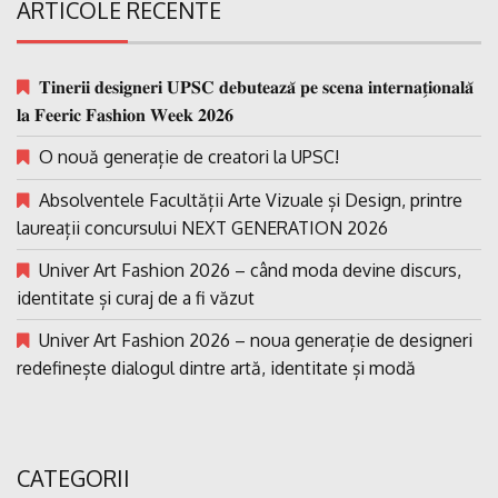
ARTICOLE RECENTE
𝐓𝐢𝐧𝐞𝐫𝐢𝐢 𝐝𝐞𝐬𝐢𝐠𝐧𝐞𝐫𝐢 𝐔𝐏𝐒𝐂 𝐝𝐞𝐛𝐮𝐭𝐞𝐚𝐳𝐚̆ 𝐩𝐞 𝐬𝐜𝐞𝐧𝐚 𝐢𝐧𝐭𝐞𝐫𝐧𝐚𝐭̗𝐢𝐨𝐧𝐚𝐥𝐚̆
𝐥𝐚 𝐅𝐞𝐞𝐫𝐢𝐜 𝐅𝐚𝐬𝐡𝐢𝐨𝐧 𝐖𝐞𝐞𝐤 𝟐𝟎𝟐𝟔
O nouă generație de creatori la UPSC!
Absolventele Facultății Arte Vizuale și Design, printre
laureații concursului NEXT GENERATION 2026
Univer Art Fashion 2026 – când moda devine discurs,
identitate și curaj de a fi văzut
Univer Art Fashion 2026 – noua generație de designeri
redefinește dialogul dintre artă, identitate și modă
CATEGORII