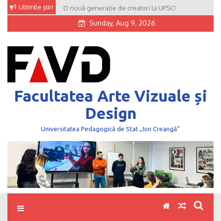
Skip
Ultimile știri
O nouă generație de creatori la UPSC!
to
Sunday, Aug 9, 2026
content
Facultatea Arte Vizuale și
Design
Universitatea Pedagogică de Stat „Ion Creangă”