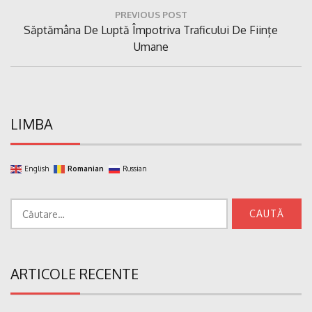
Navigare
PREVIOUS POST
în
Previous
Săptămâna De Luptă Împotriva Traficului De Ființe
articole
Post:
Umane
LIMBA
English
Romanian
Russian
Caută
după:
ARTICOLE RECENTE