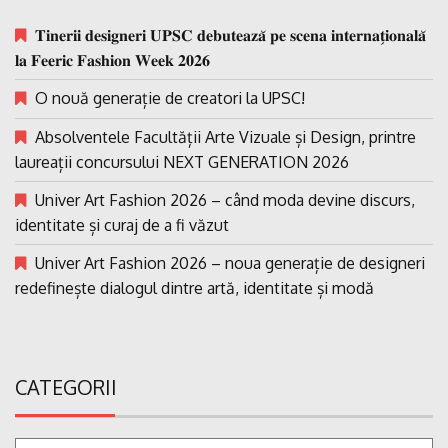
𝐓𝐢𝐧𝐞𝐫𝐢𝐢 𝐝𝐞𝐬𝐢𝐠𝐧𝐞𝐫𝐢 𝐔𝐏𝐒𝐂 𝐝𝐞𝐛𝐮𝐭𝐞𝐚𝐳𝐚̆ 𝐩𝐞 𝐬𝐜𝐞𝐧𝐚 𝐢𝐧𝐭𝐞𝐫𝐧𝐚𝐭̗𝐢𝐨𝐧𝐚𝐥𝐚̆
𝐥𝐚 𝐅𝐞𝐞𝐫𝐢𝐜 𝐅𝐚𝐬𝐡𝐢𝐨𝐧 𝐖𝐞𝐞𝐤 𝟐𝟎𝟐𝟔
O nouă generație de creatori la UPSC!
Absolventele Facultății Arte Vizuale și Design, printre
laureații concursului NEXT GENERATION 2026
Univer Art Fashion 2026 – când moda devine discurs,
identitate și curaj de a fi văzut
Univer Art Fashion 2026 – noua generație de designeri
redefinește dialogul dintre artă, identitate și modă
CATEGORII