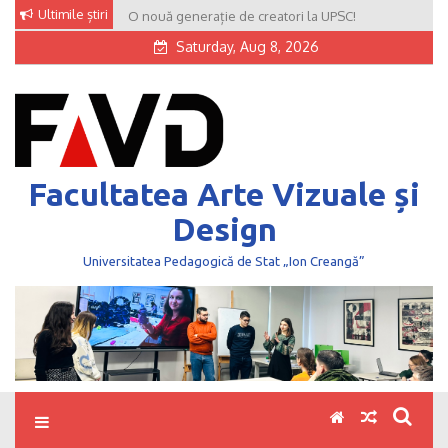
Skip
Ultimile știri
O nouă generație de creatori la UPSC!
to
Saturday, Aug 8, 2026
content
Facultatea Arte Vizuale și
Design
Universitatea Pedagogică de Stat „Ion Creangă”