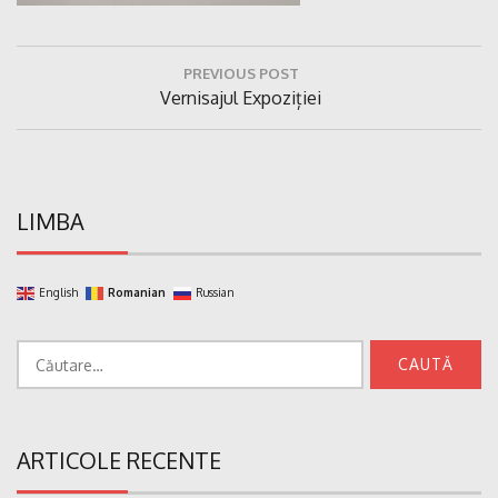
Navigare
PREVIOUS POST
în
Previous
Vernisajul Expoziției
articole
Post:
LIMBA
English
Romanian
Russian
Caută
după:
ARTICOLE RECENTE