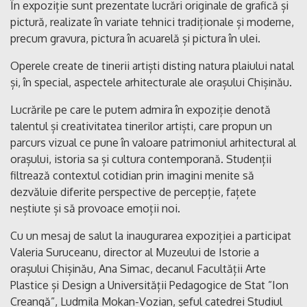
În expoziție sunt prezentate lucrări originale de grafică și
pictură, realizate în variate tehnici tradiționale și moderne,
precum gravura, pictura în acuarelă și pictura în ulei.
Operele create de tinerii artiști disting natura plaiului natal
și, în special, aspectele arhitecturale ale orașului Chișinău.
Lucrările pe care le putem admira în expoziție denotă
talentul și creativitatea tinerilor artiști, care propun un
parcurs vizual ce pune în valoare patrimoniul arhitectural al
orașului, istoria sa și cultura contemporană. Studenții
filtrează contextul cotidian prin imagini menite să
dezvăluie diferite perspective de percepție, fațete
neștiute și să provoace emoții noi.
Cu un mesaj de salut la inaugurarea expoziției a participat
Valeria Suruceanu, director al Muzeului de Istorie a
orașului Chișinău, Ana Simac, decanul Facultății Arte
Plastice și Design a Universității Pedagogice de Stat ”Ion
Creangă”, Ludmila Mokan-Vozian, șeful catedrei Studiul