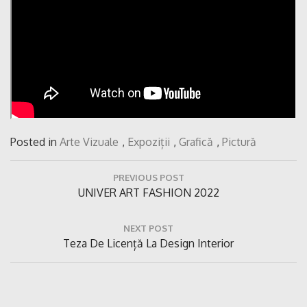
Posted in
Arte Vizuale
,
Expoziții
,
Grafică
,
Pictură
Navigare
PREVIOUS POST
în
Previous
UNIVER ART FASHION 2022
articole
Post:
NEXT POST
Next
Teza De Licență La Design Interior
Post: