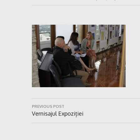
Navigare
PREVIOUS POST
în
Previous
Vernisajul Expoziției
Post:
articole