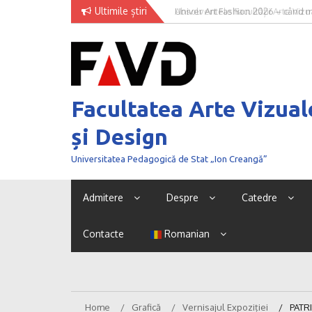
Skip
Ultimile știri
Univer Art Fashion 2026 – când m
to
curaj de a fi văzut
content
Facultatea Arte Vizual
și Design
Universitatea Pedagogică de Stat „Ion Creangă”
Admitere
Despre
Catedre
Contacte
Romanian
Home
Grafică
Vernisajul Expoziției
PATR