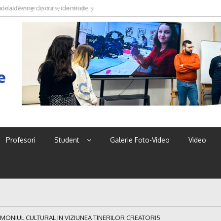
oda devine discurs, identitate și
e
Profesori
Student
Galerie Foto-Video
Video
IMONIUL CULTURAL IN VIZIUNEA TINERILOR CREATORI5