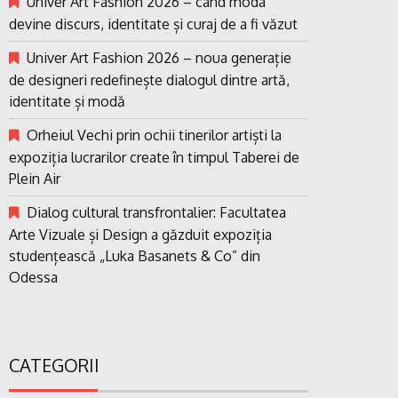
Univer Art Fashion 2026 – când moda
devine discurs, identitate și curaj de a fi văzut
Univer Art Fashion 2026 – noua generație
de designeri redefinește dialogul dintre artă,
identitate și modă
Orheiul Vechi prin ochii tinerilor artiști la
expoziția lucrarilor create în timpul Taberei de
Plein Air
Dialog cultural transfrontalier: Facultatea
Arte Vizuale și Design a găzduit expoziția
studențească „Luka Basanets & Co” din
Odessa
CATEGORII