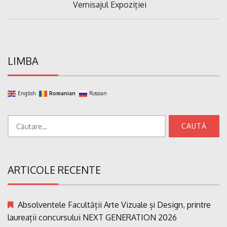
Previous
Vernisajul Expoziției
articole
Post:
LIMBA
English
Romanian
Russian
Caută
după:
ARTICOLE RECENTE
Absolventele Facultății Arte Vizuale și Design, printre
laureații concursului NEXT GENERATION 2026