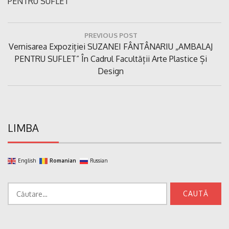
PENTRU SUFLET
Navigare
PREVIOUS POST
în
Previous
Vernisarea Expoziției SUZANEI FÂNTÂNARIU „AMBALAJ
articole
Post:
PENTRU SUFLET” În Cadrul Facultății Arte Plastice Și
Design
LIMBA
English
Romanian
Russian
Caută
după: