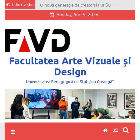
Skip
Ultimile știri
O nouă generație de creatori la UPSC!
to
Sunday, Aug 9, 2026
content
Facultatea Arte Vizuale și
Design
Universitatea Pedagogică de Stat „Ion Creangă”