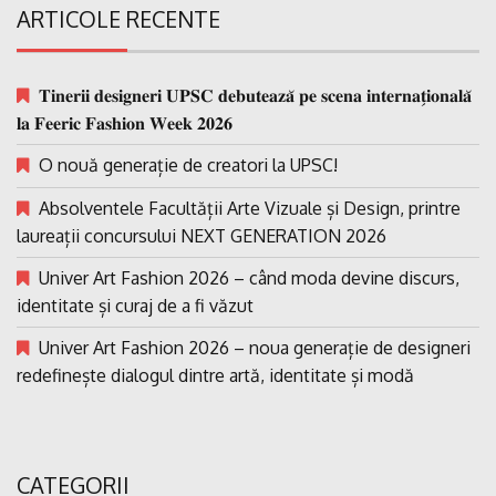
ARTICOLE RECENTE
𝐓𝐢𝐧𝐞𝐫𝐢𝐢 𝐝𝐞𝐬𝐢𝐠𝐧𝐞𝐫𝐢 𝐔𝐏𝐒𝐂 𝐝𝐞𝐛𝐮𝐭𝐞𝐚𝐳𝐚̆ 𝐩𝐞 𝐬𝐜𝐞𝐧𝐚 𝐢𝐧𝐭𝐞𝐫𝐧𝐚𝐭̗𝐢𝐨𝐧𝐚𝐥𝐚̆
𝐥𝐚 𝐅𝐞𝐞𝐫𝐢𝐜 𝐅𝐚𝐬𝐡𝐢𝐨𝐧 𝐖𝐞𝐞𝐤 𝟐𝟎𝟐𝟔
O nouă generație de creatori la UPSC!
Absolventele Facultății Arte Vizuale și Design, printre
laureații concursului NEXT GENERATION 2026
Univer Art Fashion 2026 – când moda devine discurs,
identitate și curaj de a fi văzut
Univer Art Fashion 2026 – noua generație de designeri
redefinește dialogul dintre artă, identitate și modă
CATEGORII