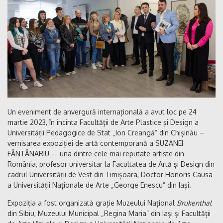
Un eveniment de anvergură internațională a avut loc pe 24
martie 2023, în incinta Facultății de Arte Plastice și Design a
Universității Pedagogice de Stat „Ion Creangă” din Chișinău –
vernisarea expoziției de artă contemporană a SUZANEI
FÂNTÂNARIU – una dintre cele mai reputate artiste din
România, profesor universitar la Facultatea de Artă și Design din
cadrul Universității de Vest din Timișoara, Doctor Honoris Causa
a Universității Naționale de Arte „George Enescu” din Iași.
Expoziția a fost organizată grație Muzeului Național
Brukenthal
din Sibiu, Muzeului Municipal „Regina Maria” din Iași și Facultății