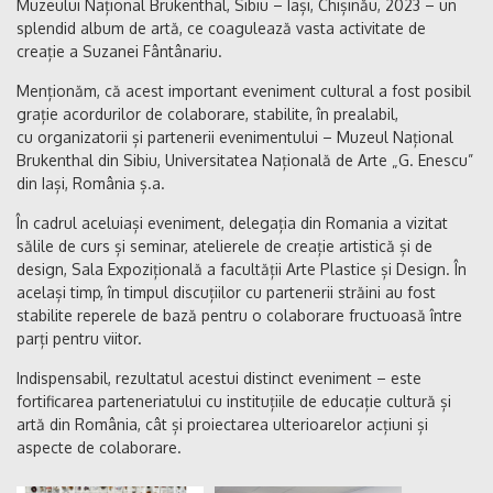
Muzeului Național Brukenthal, Sibiu – Iași, Chișinău, 2023 – un
splendid album de artă, ce coagulează vasta activitate de
creație a Suzanei Fântânariu.
Menționăm, că acest important eveniment cultural a fost posibil
grație acordurilor de colaborare, stabilite, în prealabil,
cu organizatorii și partenerii evenimentului – Muzeul Național
Brukenthal din Sibiu, Universitatea Națională de Arte „G. Enescu”
din Iași, România ș.a.
În cadrul aceluiași eveniment, delegația din Romania a vizitat
sălile de curs și seminar, atelierele de creație artistică și de
design, Sala Expozițională a facultății Arte Plastice și Design. În
același timp, în timpul discuțiilor cu partenerii străini au fost
stabilite reperele de bază pentru o colaborare fructuoasă între
parți pentru viitor.
Indispensabil, rezultatul acestui distinct eveniment – este
fortificarea parteneriatului cu instituțiile de educație cultură și
artă din România, cât și proiectarea ulterioarelor acțiuni și
aspecte de colaborare.