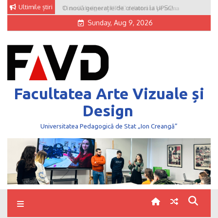
Skip
Ultimile știri
O nouă generație de creatori la UPSC!
to
Sunday, Aug 9, 2026
content
Facultatea Arte Vizuale și
Design
Universitatea Pedagogică de Stat „Ion Creangă”