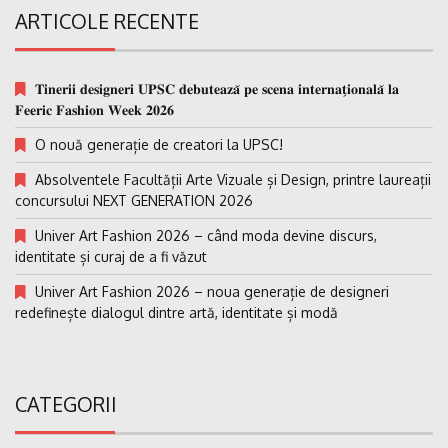
ARTICOLE RECENTE
𝐓𝐢𝐧𝐞𝐫𝐢𝐢 𝐝𝐞𝐬𝐢𝐠𝐧𝐞𝐫𝐢 𝐔𝐏𝐒𝐂 𝐝𝐞𝐛𝐮𝐭𝐞𝐚𝐳𝐚̆ 𝐩𝐞 𝐬𝐜𝐞𝐧𝐚 𝐢𝐧𝐭𝐞𝐫𝐧𝐚𝐭̗𝐢𝐨𝐧𝐚𝐥𝐚̆ 𝐥𝐚
𝐅𝐞𝐞𝐫𝐢𝐜 𝐅𝐚𝐬𝐡𝐢𝐨𝐧 𝐖𝐞𝐞𝐤 𝟐𝟎𝟐𝟔
O nouă generație de creatori la UPSC!
Absolventele Facultății Arte Vizuale și Design, printre laureații
concursului NEXT GENERATION 2026
Univer Art Fashion 2026 – când moda devine discurs,
identitate și curaj de a fi văzut
Univer Art Fashion 2026 – noua generație de designeri
redefinește dialogul dintre artă, identitate și modă
CATEGORII