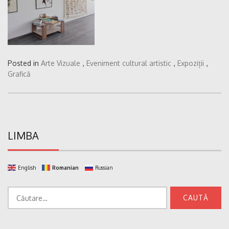
Posted in
Arte Vizuale
,
Eveniment cultural artistic
,
Expoziții
,
Grafică
LIMBA
English
Romanian
Russian
Caută
după: