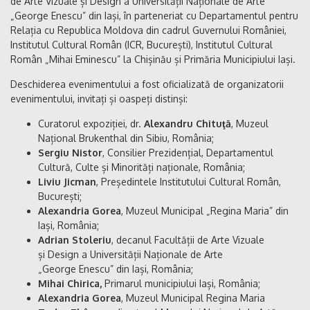
de Arte Vizuale și Design a Universității Naționale de Arte
„George Enescu” din Iași, în parteneriat cu Departamentul pentru
Relația cu Republica Moldova din cadrul Guvernului României,
Institutul Cultural Român (ICR, București), Institutul Cultural
Român „Mihai Eminescu” la Chișinău și Primăria Municipiului Iași.
Deschiderea evenimentului a fost oficializată de organizatorii
evenimentului, invitați și oaspeți distinși:
Curatorul expoziției, dr.
Alexandru Chituţă
, Muzeul
Național Brukenthal din Sibiu, România;
Sergiu Nistor
, Consilier Prezidențial, Departamentul
Cultură, Culte și Minorități naționale, România;
Liviu Jicman
, Președintele Institutului Cultural Român,
București;
Alexandria Gorea
, Muzeul Municipal „Regina Maria” din
Iași, România;
Adrian Stoleriu
, decanul Facultății de Arte Vizuale
și Design a Universității Naționale de Arte
„George Enescu” din Iași, România;
Mihai Chirica,
Primarul municipiului Iași, România;
Alexandria Gorea
, Muzeul Municipal Regina Maria