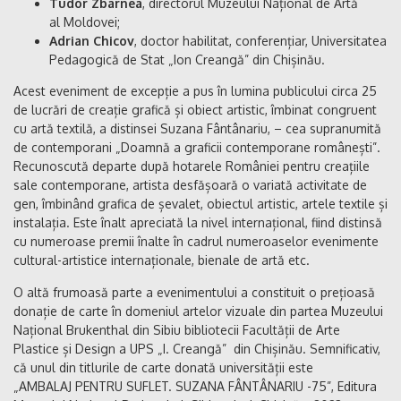
Tudor Zbârnea
, directorul Muzeului Național de Artă
al Moldovei;
Adrian Chicov
, doctor habilitat, conferențiar, Universitatea
Pedagogică de Stat „Ion Creangă” din Chișinău.
Acest eveniment de excepție a pus în lumina publicului circa 25
de lucrări de creație grafică și obiect artistic, îmbinat congruent
cu artă textilă, a distinsei Suzana Fântânariu, – cea supranumită
de contemporani „Doamnă a graficii contemporane românești”.
Recunoscută departe după hotarele României pentru creațiile
sale contemporane, artista desfășoară o variată activitate de
gen, îmbinând grafica de șevalet, obiectul artistic, artele textile și
instalația. Este înalt apreciată la nivel internațional, fiind distinsă
cu numeroase premii înalte în cadrul numeroaselor evenimente
cultural-artistice internaționale, bienale de artă etc.
O altă frumoasă parte a evenimentului a constituit o prețioasă
donație de carte în domeniul artelor vizuale din partea Muzeului
Național Brukenthal din Sibiu bibliotecii Facultății de Arte
Plastice și Design a UPS „I. Creangă” din Chișinău. Semnificativ,
că unul din titlurile de carte donată universității este
„AMBALAJ PENTRU SUFLET. SUZANA FÂNTÂNARIU -75”, Editura