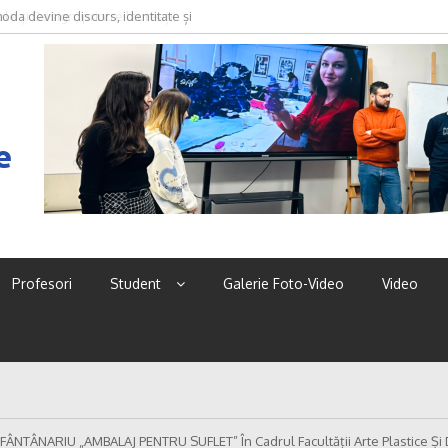
oda devine discurs, identitate și
e
Profesori
Student
Galerie Foto-Video
Video
FÂNTÂNARIU „AMBALAJ PENTRU SUFLET” În Cadrul Facultății Arte Plastice Și