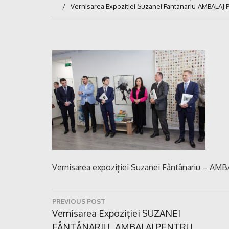
Vernisarea Expozitiei Suzanei Fantanariu-AMBALAJ 
Vernisarea expoziției Suzanei Fântânariu – A
Navigare
PREVIOUS POST
în
Previous
Vernisarea Expoziției SUZANEI
Post:
FÂNTÂNARIU „AMBALAJ PENTRU