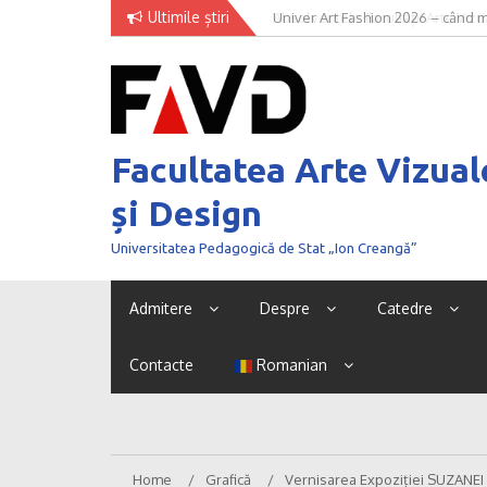
Skip
Ultimile știri
Univer Art Fashion 2026 – când m
to
curaj de a fi văzut
content
Facultatea Arte Vizual
și Design
Universitatea Pedagogică de Stat „Ion Creangă”
Admitere
Despre
Catedre
Contacte
Romanian
Home
Grafică
Vernisarea Expoziției SUZANEI 