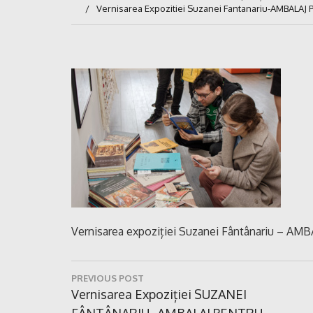
Vernisarea Expozitiei Suzanei Fantanariu-AMBALAJ
Vernisarea expoziției Suzanei Fântânariu – A
Navigare
PREVIOUS POST
în
Previous
Vernisarea Expoziției SUZANEI
Post:
FÂNTÂNARIU „AMBALAJ PENTRU