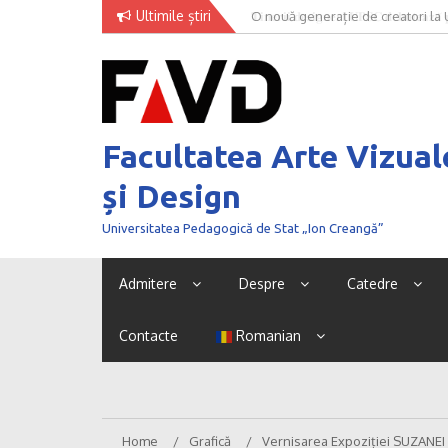
Skip
Ultimile știri
O nouă generație de creatori la
to
content
Facultatea Arte Vizual
și Design
Universitatea Pedagogică de Stat „Ion Creangă”
Admitere
Despre
Catedre
Contacte
Romanian
Home
Grafică
Vernisarea Expoziției SUZANEI 