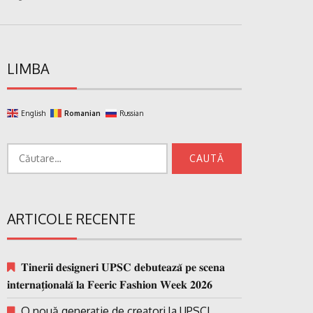
LIMBA
English
Romanian
Russian
Caută
după:
ARTICOLE RECENTE
𝐓𝐢𝐧𝐞𝐫𝐢𝐢 𝐝𝐞𝐬𝐢𝐠𝐧𝐞𝐫𝐢 𝐔𝐏𝐒𝐂 𝐝𝐞𝐛𝐮𝐭𝐞𝐚𝐳𝐚̆ 𝐩𝐞 𝐬𝐜𝐞𝐧𝐚
𝐢𝐧𝐭𝐞𝐫𝐧𝐚𝐭̗𝐢𝐨𝐧𝐚𝐥𝐚̆ 𝐥𝐚 𝐅𝐞𝐞𝐫𝐢𝐜 𝐅𝐚𝐬𝐡𝐢𝐨𝐧 𝐖𝐞𝐞𝐤 𝟐𝟎𝟐𝟔
O nouă generație de creatori la UPSC!