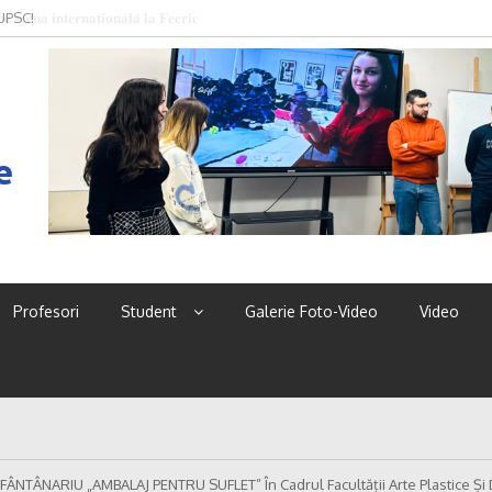
 UPSC!
e
Profesori
Student
Galerie Foto-Video
Video
FÂNTÂNARIU „AMBALAJ PENTRU SUFLET” În Cadrul Facultății Arte Plastice Și