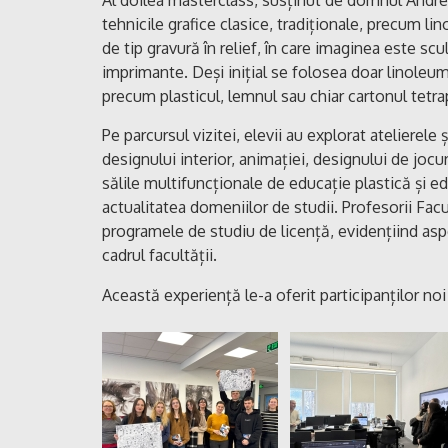
tehnicile grafice clasice, tradiționale, precum li
de tip gravură în relief, în care imaginea este scu
imprimante. Deși inițial se folosea doar linoleumu
precum plasticul, lemnul sau chiar cartonul tetrap
Pe parcursul vizitei, elevii au explorat atelierele
designului interior, animației, designului de jocuri 
sălile multifuncționale de educație plastică și e
actualitatea domeniilor de studii. Profesorii Facu
programele de studiu de licență, evidențiind aspec
cadrul facultății.
Această experiență le-a oferit participanților noi 