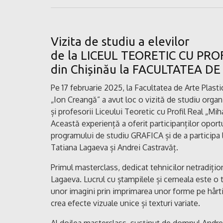
Vizita de studiu a elevilor
de la LICEUL TEORETIC CU PRO
din Chișinău la FACULTATEA D
Pe 17 februarie 2025, la Facultatea de Arte Plast
„Ion Creangă” a avut loc o vizită de studiu organ
și profesorii Liceului Teoretic cu Profil Real „Mih
Această experiență a oferit participanților oportu
programului de studiu GRAFICA și de a participa 
Tatiana Lagaeva și Andrei Castravăț.
Primul masterclass, dedicat tehnicilor netradiți
Lagaeva. Lucrul cu ștampilele și cerneala este o
unor imagini prin imprimarea unor forme pe hârtie
crea efecte vizuale unice și texturi variate.
Al doilea masterclass, susținut de domnul Andrei 