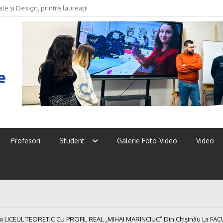
le și Design, printre laureații
oda devine discurs, identitate și
2026
e
Profesori
Student
Galerie Foto-Video
Video
e La LICEUL TEORETIC CU PROFIL REAL „MIHAI MARINCIUC” Din Chișinău La F