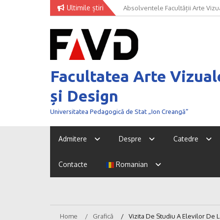
Skip
Ultimile știri
Absolventele Facultății Arte Vizua
Univer Art Fashion 2026 – când m
to
concursului NEXT GENERATION 
curaj de a fi văzut
content
Facultatea Arte Vizual
și Design
Universitatea Pedagogică de Stat „Ion Creangă”
Admitere
Despre
Catedre
Contacte
Romanian
Home
Grafică
Vizita De Studiu A Elevilor D