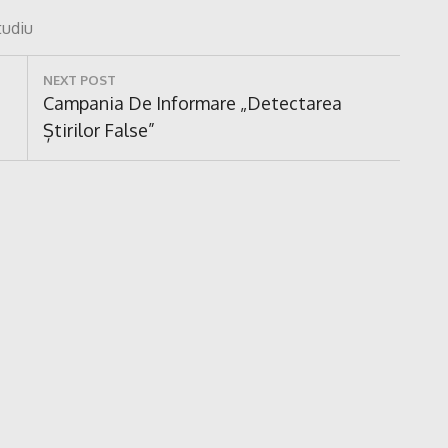
tudiu
NEXT POST
Next
Campania De Informare „Detectarea
Post:
Știrilor False”