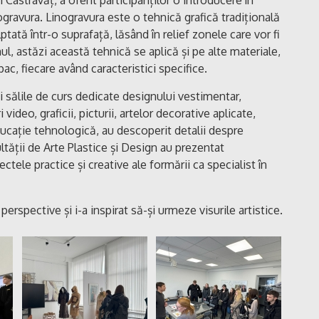
nogravura. Linogravura este o tehnică grafică tradițională
lptată într-o suprafață, lăsând în relief zonele care vor fi
l, astăzi această tehnică se aplică și pe alte materiale,
ac, fiecare având caracteristici specifice.
 și sălile de curs dedicate designului vestimentar,
video, graficii, picturii, artelor decorative aplicate,
ducație tehnologică, au descoperit detalii despre
ltății de Arte Plastice și Design au prezentat
tele practice și creative ale formării ca specialist în
perspective și i-a inspirat să-și urmeze visurile artistice.