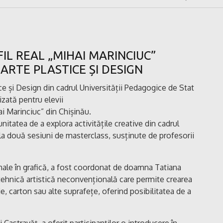
FIL REAL „MIHAI MARINCIUC”
E ARTE PLASTICE ȘI DESIGN
ice și Design din cadrul Universității Pedagogice de Stat
izată pentru elevii
ai Marinciuc” din Chișinău.
nitatea de a explora activitățile creative din cadrul
la două sesiuni de masterclass, susținute de profesorii
onale în grafică, a fost coordonat de doamna Tatiana
 tehnică artistică neconvențională care permite crearea
, carton sau alte suprafețe, oferind posibilitatea de a
Castravăț, a oferit participanților o introducere în