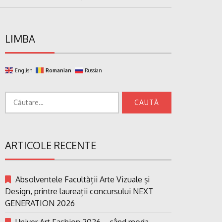
LIMBA
English
Romanian
Russian
Caută
după:
ARTICOLE RECENTE
Absolventele Facultății Arte Vizuale și
Design, printre laureații concursului NEXT
GENERATION 2026
Univer Art Fashion 2026 – când moda