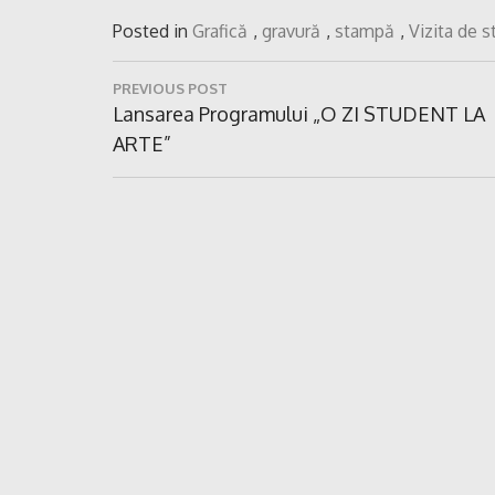
Posted in
Grafică
,
gravură
,
stampă
,
Vizita de s
Navigare
PREVIOUS POST
în
Previous
Lansarea Programului „O ZI STUDENT LA
Post:
ARTE”
articole