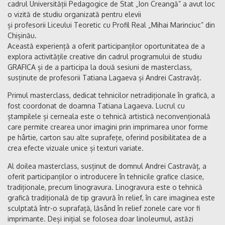
cadrul Universității Pedagogice de Stat „Ion Creangă” a avut loc
o vizită de studiu organizată pentru elevii
și profesorii Liceului Teoretic cu Profil Real „Mihai Marinciuc” din
Chișinău.
Această experiență a oferit participanților oportunitatea de a
explora activitățile creative din cadrul programului de studiu
GRAFICA și de a participa la două sesiuni de masterclass,
susținute de profesorii Tatiana Lagaeva și Andrei Castravăț.
Primul masterclass, dedicat tehnicilor netradiționale în grafică, a
fost coordonat de doamna Tatiana Lagaeva. Lucrul cu
ștampilele și cerneala este o tehnică artistică neconvențională
care permite crearea unor imagini prin imprimarea unor forme
pe hârtie, carton sau alte suprafețe, oferind posibilitatea de a
crea efecte vizuale unice și texturi variate.
Al doilea masterclass, susținut de domnul Andrei Castravăț, a
oferit participanților o introducere în tehnicile grafice clasice,
tradiționale, precum linogravura. Linogravura este o tehnică
grafică tradițională de tip gravură în relief, în care imaginea este
sculptată într-o suprafață, lăsând în relief zonele care vor fi
imprimante. Deși inițial se folosea doar linoleumul, astăzi