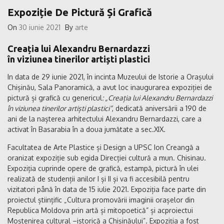
Expoziție De Pictură Și Grafică
On
30 iunie 2021
By
arte
Creația lui Alexandru Bernardazzi
în viziunea tinerilor artiști plastici
In data de 29 iunie 2021, în incinta Muzeului de Istorie a Orașului
Chișinău, Sala Panoramică, a avut loc inaugurarea expoziției de
pictură și grafică cu genericul
: „Creația lui Alexandru Bernardazzi
în viziunea tinerilor artiști plastici”
, dedicată aniversării a 190 de
ani de la nașterea arhitectului Alexandru Bernardazzi, care a
activat în Basarabia în a doua jumătate a sec.XIX.
Facultatea de Arte Plastice și Design a UPSC Ion Creangă a
oranizat expoziție sub egida Direcției cultură a mun. Chisinau.
Expoziția cuprinde opere de grafică, estampă, pictură în ulei
realizată de studenții anilor I și II și va fi accesibilă pentru
vizitatori până în data de 15 iulie 2021. Expoziția face parte din
proiectul științific „Cultura promovării imaginii orașelor din
Republica Moldova prin artă și mitopoetică” și acproiectui
Moștenirea cultural –istorică a Chișinăului”. Expoziția a fost