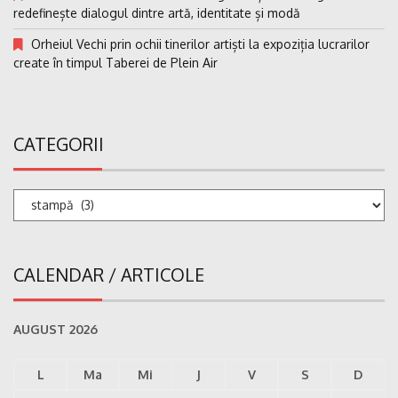
redefinește dialogul dintre artă, identitate și modă
Orheiul Vechi prin ochii tinerilor artiști la expoziția lucrarilor
create în timpul Taberei de Plein Air
CATEGORII
Categorii
CALENDAR / ARTICOLE
AUGUST 2026
L
Ma
Mi
J
V
S
D