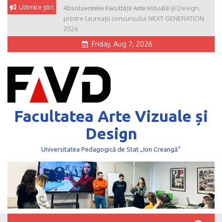
Skip
Ultimile știri
Absolventele Facultății Arte Vizuale și Design,
to
printre laureații concursului NEXT GENERATION
content
2026
Friday, Aug 7, 2026
Facultatea Arte Vizuale și
Design
Universitatea Pedagogică de Stat „Ion Creangă”