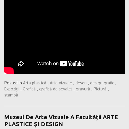
Posted in
Arta plastică
,
Arte Vizuale
,
desen
,
design grafic
,
Expoziții
,
Grafică
,
grafică de sevalet
,
gravură
,
Pictură
,
stampă
Muzeul De Arte Vizuale A Facultății ARTE
PLASTICE ȘI DESIGN