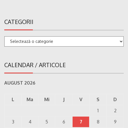
CATEGORII
Categorii
CALENDAR / ARTICOLE
AUGUST 2026
L
Ma
Mi
J
V
S
D
1
2
3
4
5
6
7
8
9