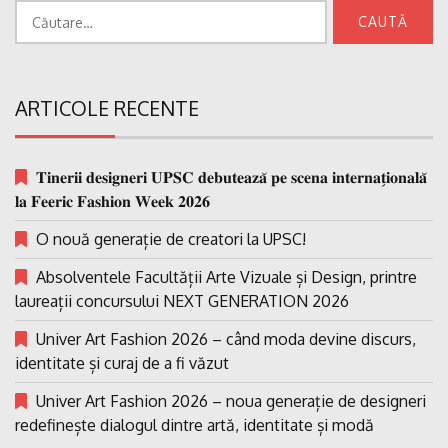
Caută
după:
ARTICOLE RECENTE
𝐓𝐢𝐧𝐞𝐫𝐢𝐢 𝐝𝐞𝐬𝐢𝐠𝐧𝐞𝐫𝐢 𝐔𝐏𝐒𝐂 𝐝𝐞𝐛𝐮𝐭𝐞𝐚𝐳𝐚̆ 𝐩𝐞 𝐬𝐜𝐞𝐧𝐚 𝐢𝐧𝐭𝐞𝐫𝐧𝐚𝐭̗𝐢𝐨𝐧𝐚𝐥𝐚̆
𝐥𝐚 𝐅𝐞𝐞𝐫𝐢𝐜 𝐅𝐚𝐬𝐡𝐢𝐨𝐧 𝐖𝐞𝐞𝐤 𝟐𝟎𝟐𝟔
O nouă generație de creatori la UPSC!
Absolventele Facultății Arte Vizuale și Design, printre
laureații concursului NEXT GENERATION 2026
Univer Art Fashion 2026 – când moda devine discurs,
identitate și curaj de a fi văzut
Univer Art Fashion 2026 – noua generație de designeri
redefinește dialogul dintre artă, identitate și modă