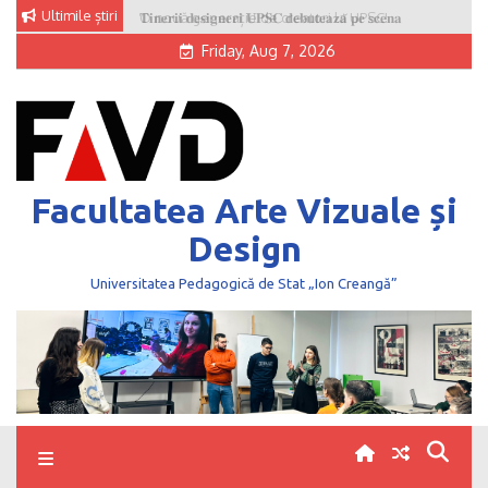
Skip
Ultimile știri
O nouă generație de creatori la UPSC!
to
Friday, Aug 7, 2026
content
Facultatea Arte Vizuale și
Design
Universitatea Pedagogică de Stat „Ion Creangă”