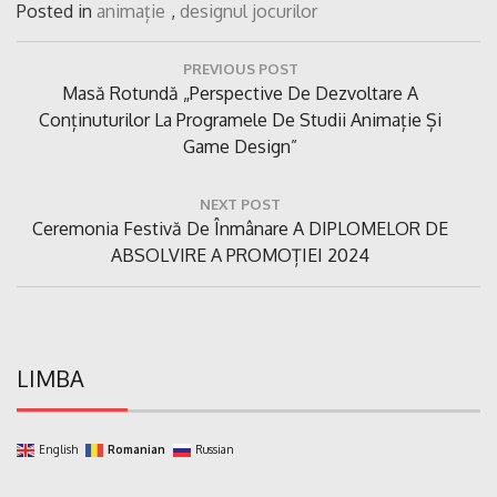
Posted in
animație
,
designul jocurilor
Navigare
PREVIOUS POST
în
Previous
Masă Rotundă „Perspective De Dezvoltare A
articole
Post:
Conținuturilor La Programele De Studii Animație Și
Game Design”
NEXT POST
Next
Ceremonia Festivă De Înmânare A DIPLOMELOR DE
Post:
ABSOLVIRE A PROMOȚIEI 2024
LIMBA
English
Romanian
Russian