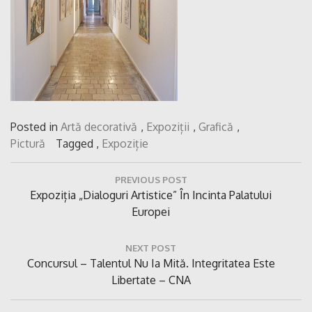
Posted in
Artă decorativă
,
Expoziții
,
Grafică
,
Pictură
Tagged ,
Expoziție
Navigare
PREVIOUS POST
în
Previous
Expoziția „Dialoguri Artistice” În Incinta Palatului
articole
Post:
Europei
NEXT POST
Next
Concursul – Talentul Nu Ia Mită. Integritatea Este
Post:
Libertate – CNA