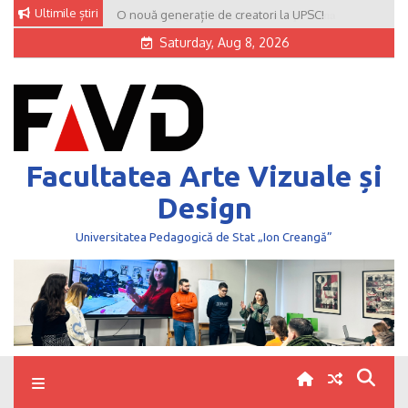
Skip
Ultimile știri
O nouă generație de creatori la UPSC!
to
Saturday, Aug 8, 2026
content
Facultatea Arte Vizuale și
Design
Universitatea Pedagogică de Stat „Ion Creangă”