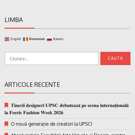
LIMBA
English
Romanian
Russian
Caută
după:
ARTICOLE RECENTE
𝐓𝐢𝐧𝐞𝐫𝐢𝐢 𝐝𝐞𝐬𝐢𝐠𝐧𝐞𝐫𝐢 𝐔𝐏𝐒𝐂 𝐝𝐞𝐛𝐮𝐭𝐞𝐚𝐳𝐚̆ 𝐩𝐞 𝐬𝐜𝐞𝐧𝐚 𝐢𝐧𝐭𝐞𝐫𝐧𝐚𝐭̗𝐢𝐨𝐧𝐚𝐥𝐚̆
𝐥𝐚 𝐅𝐞𝐞𝐫𝐢𝐜 𝐅𝐚𝐬𝐡𝐢𝐨𝐧 𝐖𝐞𝐞𝐤 𝟐𝟎𝟐𝟔
O nouă generație de creatori la UPSC!