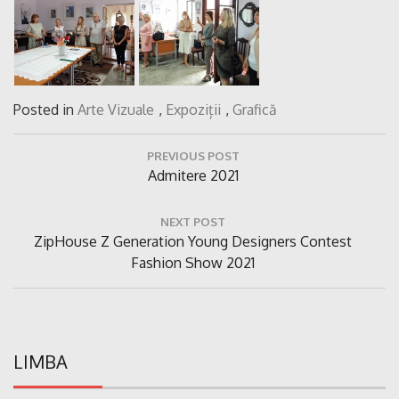
Posted in
Arte Vizuale
,
Expoziții
,
Grafică
Navigare
PREVIOUS POST
în
Previous
Admitere 2021
articole
Post:
NEXT POST
Next
ZipHouse Z Generation Young Designers Contest
Post:
Fashion Show 2021
LIMBA