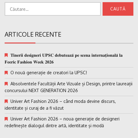
Caută
după:
ARTICOLE RECENTE
𝐓𝐢𝐧𝐞𝐫𝐢𝐢 𝐝𝐞𝐬𝐢𝐠𝐧𝐞𝐫𝐢 𝐔𝐏𝐒𝐂 𝐝𝐞𝐛𝐮𝐭𝐞𝐚𝐳𝐚̆ 𝐩𝐞 𝐬𝐜𝐞𝐧𝐚 𝐢𝐧𝐭𝐞𝐫𝐧𝐚𝐭̗𝐢𝐨𝐧𝐚𝐥𝐚̆ 𝐥𝐚
𝐅𝐞𝐞𝐫𝐢𝐜 𝐅𝐚𝐬𝐡𝐢𝐨𝐧 𝐖𝐞𝐞𝐤 𝟐𝟎𝟐𝟔
O nouă generație de creatori la UPSC!
Absolventele Facultății Arte Vizuale și Design, printre laureații
concursului NEXT GENERATION 2026
Univer Art Fashion 2026 – când moda devine discurs,
identitate și curaj de a fi văzut
Univer Art Fashion 2026 – noua generație de designeri
redefinește dialogul dintre artă, identitate și modă