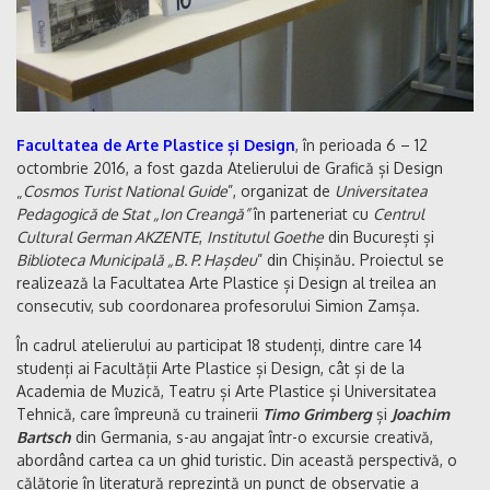
Facultatea de Arte Plastice și Design
, în perioada 6 – 12
octombrie 2016, a fost gazda Atelierului de Grafică și Design
„
Cosmos Turist National Guide
”, organizat de
Universitatea
Pedagogică de Stat „Ion Creangă”
în parteneriat cu
Centrul
Cultural German AKZENTE
,
Institutul Goethe
din București și
Biblioteca Municipală „B. P. Hașdeu
” din Chișinău. Proiectul se
realizează la Facultatea Arte Plastice și Design al treilea an
consecutiv, sub coordonarea profesorului Simion Zamșa.
În cadrul atelierului au participat 18 studenți, dintre care 14
studenți ai Facultății Arte Plastice și Design, cât și de la
Academia de Muzică, Teatru și Arte Plastice și Universitatea
Tehnică, care împreună cu trainerii
Timo Grimberg
și
Joachim
Bartsch
din Germania, s-au angajat într-o excursie creativă,
abordând cartea ca un ghid turistic. Din această perspectivă, o
călătorie în literatură reprezintă un punct de observație a