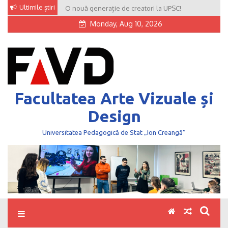
Skip
Ultimile știri
O nouă generație de creatori la UPSC!
to
Monday, Aug 10, 2026
content
Facultatea Arte Vizuale și
Design
Universitatea Pedagogică de Stat „Ion Creangă”