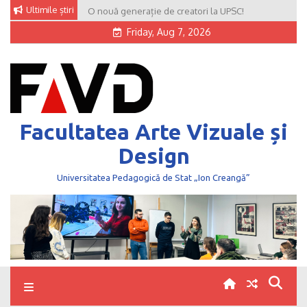
Skip
Ultimile știri
O nouă generație de creatori la UPSC!
to
Friday, Aug 7, 2026
content
Facultatea Arte Vizuale și
Design
Universitatea Pedagogică de Stat „Ion Creangă”