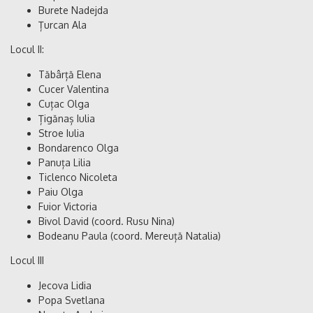
Burete Nadejda
Țurcan Ala
Locul II:
Tăbârță Elena
Cucer Valentina
Cuțac Olga
Țigănaș Iulia
Stroe Iulia
Bondarenco Olga
Panuța Lilia
Ticlenco Nicoleta
Paiu Olga
Fuior Victoria
Bivol David (coord. Rusu Nina)
Bodeanu Paula (coord. Mereuță Natalia)
Locul III
Jecova Lidia
Popa Svetlana