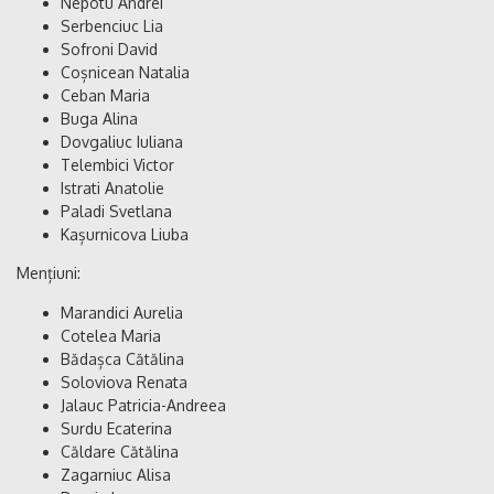
Nepotu Andrei
Serbenciuc Lia
Sofroni David
Coșnicean Natalia
Ceban Maria
Buga Alina
Dovgaliuc Iuliana
Telembici Victor
Istrati Anatolie
Paladi Svetlana
Kașurnicova Liuba
Mențiuni:
Marandici Aurelia
Cotelea Maria
Bădașca Cătălina
Soloviova Renata
Jalauc Patricia-Andreea
Surdu Ecaterina
Căldare Cătălina
Zagarniuc Alisa