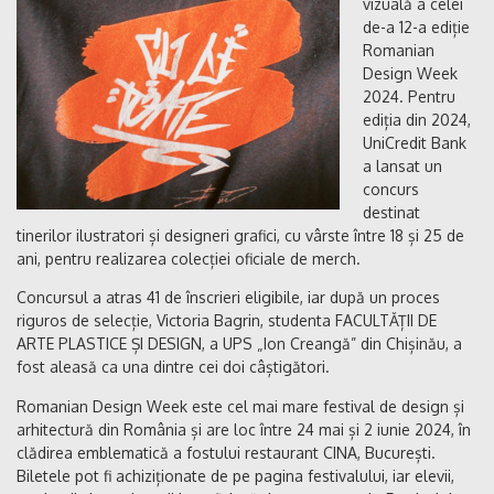
vizuală a celei
de-a 12-a ediție
Romanian
Design Week
2024. Pentru
ediția din 2024,
UniCredit Bank
a lansat un
concurs
destinat
tinerilor ilustratori și designeri grafici, cu vârste între 18 și 25 de
ani, pentru realizarea colecției oficiale de merch.
Concursul a atras 41 de înscrieri eligibile, iar după un proces
riguros de selecție, Victoria Bagrin, studenta FACULTĂȚII DE
ARTE PLASTICE ȘI DESIGN, a UPS „Ion Creangă” din Chișinău, a
fost aleasă ca una dintre cei doi câștigători.
Romanian Design Week este cel mai mare festival de design și
arhitectură din România și are loc între 24 mai și 2 iunie 2024, în
clădirea emblematică a fostului restaurant CINA, București.
Biletele pot fi achiziționate de pe pagina festivalului, iar elevii,