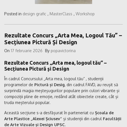
Posted in
design grafic
,
MasterClass
,
Workshop
Rezultate Concurs „Arta Mea, Logoul Tău” –
Secțiunea Pictură Și Design
On
17 februarie 2026
By
popavictorina
Rezultate Concurs „Arta mea, logoul tău” –
Secțiunea Pictură și Design
În cadrul Concursului „Arta mea, logoul tău” , studenții
programelor de
Pictură și Desig
, din cadrul FAVD, au reușit să
surprindă magia meșteșugurilor populare prin culori vibrante și
compoziții pline de emoție, redând atât obiectele create, cât și
truda meșterului popular.
Această secțiune s-a desfășurat în parteneriat cu
Școala de
Arte Plastice „Alexei Șciusev”
și studenții din cadrul
Facultății
de Arte Vizuale și Design UPSC
.