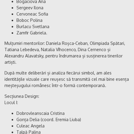
Bogaciova Ana
Sergeev Ilona
Cervoneac Sofia
Boboc Polina
Burlacu Svetlana
Zamfir Gabriela.
Mulțumiri mentorilor: Daniela Roșca-Ceban, Olimpiada Spătari,
Tatiana Lebedeva, Natalia Vîhocenco, Dina Cernenco și
Alexandru Alavatsky, pentru îndrumarea și susținerea tinerilor
artiști.
După multe deliberări și analiza fiecărui simbol, am ales
identitățile vizuale care reușesc să transmită cel mai bine esența
meșteșugului românesc într-o formă contemporană.
Secțiunea Design:
Locul I:
Dobrovleanscaia Cristina
Gonța Delia (coord. Eremia Liuba)
Culeac Angela
Talpă Palina