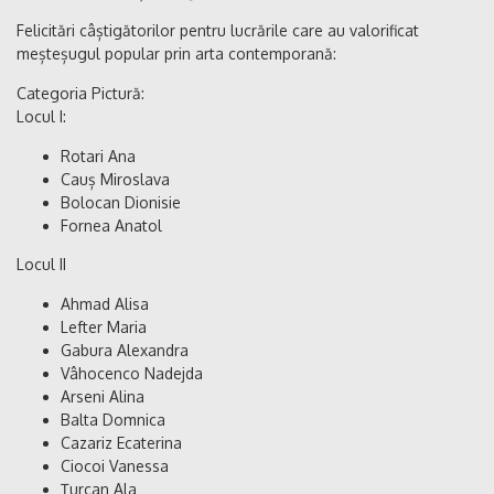
Felicitări câștigătorilor pentru lucrările care au valorificat
meșteșugul popular prin arta contemporană:
Categoria Pictură:
Locul I:
Rotari Ana
Cauș Miroslava
Bolocan Dionisie
Fornea Anatol
Locul II
Ahmad Alisa
Lefter Maria
Gabura Alexandra
Vâhocenco Nadejda
Arseni Alina
Balta Domnica
Cazariz Ecaterina
Ciocoi Vanessa
Țurcan Ala