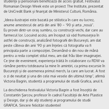
studenții și pensionarii beneficiază de acces gratuit. Festivalul
Romanian Design Week este un proiect The Institute, prezentat
de UniCredit Bank și finanțat de Ministerul Culturii, România.
„Ideea ilustrației este bazată pe stilistica în care eu lucrez,
anume amestecul de artă din anii ’80 – ’90 și arta „nouă”.
Eu provin dintr-un oraș sumbru, cu construcții vechi, dar care au
farmecul lor. Locuind acolo, am început să văd frumusețea în
astfel de construcții, analizând fotografii din București, am dat
peste câteva din anii ’90 și am înțeles că fotografia va fi
principala parte a compoziției. Desenând-o din nou de mână
pentru a reda complet stilul meu, am dat frâu liber imaginației.
Ce ține de eveniment, experiența trăită în colaborare cu RDW va
rămâne pentru totdeauna la mine în amintiri, ca prima excursie în
București și de-asemenea primul merch, la care am lucrat. A fost
o zi de neuitat și una din cele mai vesele din ultimul timp”, afirmă
Victoria Bagrin, studentă a programului de studii Grafica, anul II.
La deschiderea festivalului Victoria Bagrin a fost însoțită de
Constantin Șarcov, profesor în cadrul Facultății de Arte Plastice
și Design, dar și de alți studenți ai programului de studii
GRAFICA. Sincere felicitări studentei!