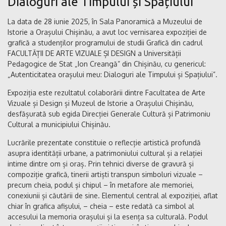
Dialoguri ale Timpului și Spațiului”
La data de 28 iunie 2025, în Sala Panoramică a Muzeului de
Istorie a Orașului Chișinău, a avut loc vernisarea expoziției de
grafică a studenților programului de studii Grafică din cadrul
FACULTĂȚII DE ARTE VIZUALE ȘI DESIGN a Universității
Pedagogice de Stat „Ion Creangă” din Chișinău, cu genericul:
„Autenticitatea orașului meu: Dialoguri ale Timpului și Spațiului”.
Expoziția este rezultatul colaborării dintre Facultatea de Arte
Vizuale și Design și Muzeul de Istorie a Orașului Chișinău,
desfășurată sub egida Direcției Generale Cultură și Patrimoniu
Cultural a municipiului Chișinău.
Lucrările prezentate constituie o reflecție artistică profundă
asupra identității urbane, a patrimoniului cultural și a relației
intime dintre om și oraș. Prin tehnici diverse de gravură și
compoziție grafică, tinerii artiști transpun simboluri vizuale –
precum cheia, podul și chipul – în metafore ale memoriei,
conexiunii și căutării de sine. Elementul central al expoziției, aflat
chiar în grafica afișului, – cheia – este redată ca simbol al
accesului la memoria orașului și la esența sa culturală. Podul