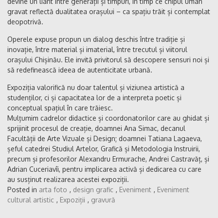
devine un liant între generații și timpuri, în timp ce chipul uman
gravat reflectă dualitatea orașului – ca spațiu trăit și contemplat
deopotrivă.
Operele expuse propun un dialog deschis între tradiție și
inovație, între material și imaterial, între trecutul și viitorul
orașului Chișinău. Ele invită privitorul să descopere sensuri noi și
să redefinească ideea de autenticitate urbană.
Expoziția valorifică nu doar talentul și viziunea artistică a
studenților, ci și capacitatea lor de a interpreta poetic și
conceptual spațiul în care trăiesc.
Mulțumim cadrelor didactice și coordonatorilor care au ghidat și
sprijinit procesul de creație, doamnei Ana Simac, decanul
Facultății de Arte Vizuale și Design; doamnei Tatiana Lagaeva,
șeful catedrei Studiul Artelor, Grafică și Metodologia Instruirii,
precum și profesorilor Alexandru Ermurache, Andrei Castravăț, și
Adrian Cuceriavîi, pentru implicarea activă și dedicarea cu care
au susținut realizarea acestei expoziții.
Posted in
arta foto
,
design grafic
,
Eveniment
,
Eveniment
cultural artistic
,
Expoziții
,
gravură