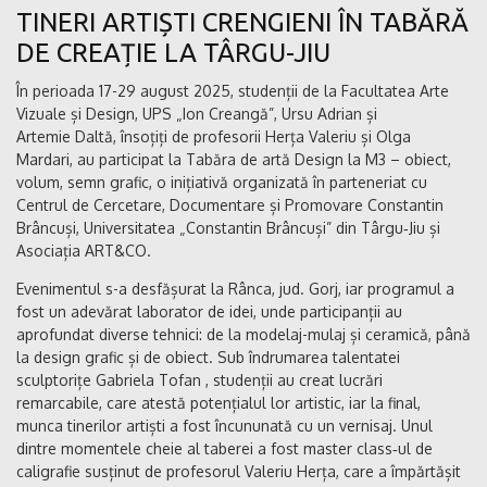
TINERI ARTIȘTI CRENGIENI ÎN TABĂRĂ
DE CREAȚIE LA TÂRGU-JIU
În perioada 17-29 august 2025, studenții de la
Facultatea Arte
Vizuale și Design, UPS „I
on Creangă
”
,
Ursu Adrian
și
Artemie Daltă, însoțiți de profesorii Herța Valeriu și
Olga
Mardari
, au participat la Tabăra de artă Design la M3 – obiect,
volum, semn grafic, o inițiativă organizată în parteneriat cu
Centrul de Cercetare, Documentare și Promovare Constantin
Brâncuși, Universitatea „Constantin Brâncuși” din Târgu‑Jiu și
Asociația ART&CO.
Evenimentul s-a desfășurat la Rânca, jud. Gorj, iar programul a
fost un adevărat laborator de idei, unde participanții au
aprofundat diverse tehnici: de la modelaj-mulaj și ceramică, până
la design grafic și de obiect. Sub îndrumarea talentatei
sculptorițe
Gabriela Tofan
, studenții au creat lucrări
remarcabile, care atestă potențialul lor artistic, iar la final,
munca tinerilor artiști a fost încununată cu un vernisaj. Unul
dintre momentele cheie al taberei a fost master class‑ul de
caligrafie susținut de profesorul Valeriu Herța, care a împărtășit