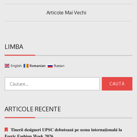
Navigare
Articole Mai Vechi
în
articole
LIMBA
English
Romanian
Russian
Caută
după:
ARTICOLE RECENTE
𝐓𝐢𝐧𝐞𝐫𝐢𝐢 𝐝𝐞𝐬𝐢𝐠𝐧𝐞𝐫𝐢 𝐔𝐏𝐒𝐂 𝐝𝐞𝐛𝐮𝐭𝐞𝐚𝐳𝐚̆ 𝐩𝐞 𝐬𝐜𝐞𝐧𝐚 𝐢𝐧𝐭𝐞𝐫𝐧𝐚𝐭̗𝐢𝐨𝐧𝐚𝐥𝐚̆ 𝐥𝐚
𝐅𝐞𝐞𝐫𝐢𝐜 𝐅𝐚𝐬𝐡𝐢𝐨𝐧 𝐖𝐞𝐞𝐤 𝟐𝟎𝟐𝟔