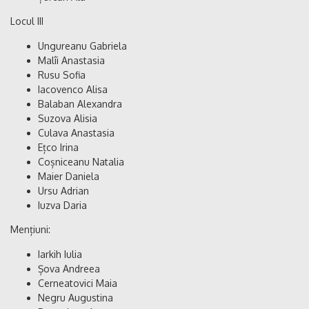
Locul III
Ungureanu Gabriela
Malîi Anastasia
Rusu Sofia
Iacovenco Alisa
Balaban Alexandra
Suzova Alisia
Culava Anastasia
Ețco Irina
Coșniceanu Natalia
Maier Daniela
Ursu Adrian
Iuzva Daria
Mențiuni:
Iarkih Iulia
Șova Andreea
Cerneatovici Maia
Negru Augustina