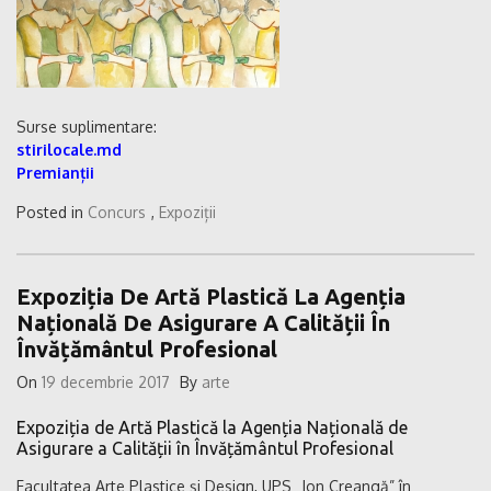
Surse suplimentare:
stirilocale.md
Premianții
Posted in
Concurs
,
Expoziții
Expoziția De Artă Plastică La Agenția
Națională De Asigurare A Calității În
Învățământul Profesional
On
19 decembrie 2017
By
arte
Expoziția de Artă Plastică la Agenția Națională de
Asigurare a Calității în Învățământul Profesional
Facultatea Arte Plastice și Design, UPS „Ion Creangă” în