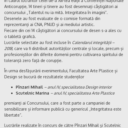
În cadrul lucrărilor celei de-a XIII-lea ediții a Conferinței Naționale
Anticorupție, 14 tineri și tinere au fost desemnați câștigători ai
concursului „Talentul nu ia mită. Integritatea în imagini”.
Desenele au fost evaluate de o comisie formată din
reprezentanți ai CNA, PNUD și ai mediului artistic.
Fiecare din cei 14 câștigători ai concursului de desen s-a ales cu
o tabletă grafică.
Lucrările selectate au fost incluse în
Calendarul integrității –
2018
, care va fi distribuit autorităților centrale și locale, precum și
profesioniștilor din diferite domenii pentru cultivarea spiritului de
toleranță zero față de corupție.
În urma desfășurării evenimentului, Facultatea Arte Plastice și
Design se bucură de rezultatele studenților
Pînzari Mihail
– anul IV, specialitatea Design interior
Scutelnic Marina
– anul IV, specialitatea Arte Plastice
premianți ai Concursului, care a fost parte a campaniei de
sensibilizare și informare publică cu genericul „Integritatea este
libertate”.
Lucrările realizate în concurs de către Pînzari Mihail și Scutelnic