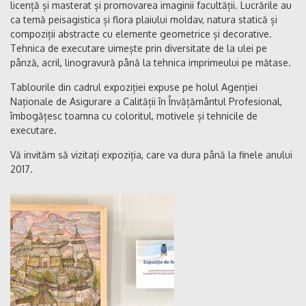
licență și masterat și promovarea imaginii facultății. Lucrările au
ca temă peisagistica și flora plaiului moldav, natura statică și
compoziții abstracte cu elemente geometrice și decorative.
Tehnica de executare uimește prin diversitate de la ulei pe
pânză, acril, linogravură până la tehnica imprimeului pe mătase.
Tablourile din cadrul expoziției expuse pe holul Agenției
Naționale de Asigurare a Calității în Învățământul Profesional,
îmbogățesc toamna cu coloritul, motivele și tehnicile de
executare.
Vă invităm să vizitați expoziția, care va dura până la finele anului
2017.