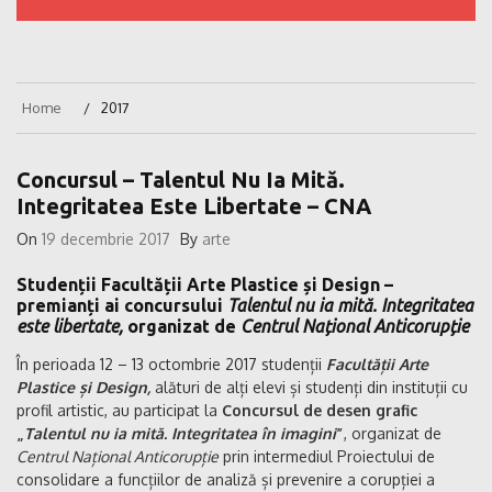
Home
2017
Concursul – Talentul Nu Ia Mită.
Integritatea Este Libertate – CNA
On
19 decembrie 2017
By
arte
Studenții Facultății Arte Plastice și Design –
premianți ai concursului
Talentul nu ia mită. Integritatea
este libertate,
organizat de
Centrul Național Anticorupție
În perioada 12 – 13 octombrie 2017 studenții
Facultății Arte
Plastice și Design,
alături de alți elevi și studenți din instituții cu
profil artistic, au participat la
Concursul de desen grafic
„
Talentul nu ia mită. Integritatea în imagini
”
, organizat de
Centrul Național Anticorupție
prin intermediul Proiectului de
consolidare a funcțiilor de analiză și prevenire a corupției a