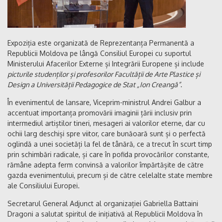
Expoziția este organizată de Reprezentanța Permanentă a
Republicii Moldova pe lângă Consiliul Europei cu suportul
Ministerului Afacerilor Externe și Integrării Europene și include
picturile studenților și profesorilor Facultății de Arte Plastice și
Design a Universității Pedagogice de Stat „Ion Creangă”
.
În evenimentul de lansare, Viceprim-ministrul Andrei Galbur a
accentuat importanța promovării imaginii țării inclusiv prin
intermediul artiștilor tineri, mesageri ai valorilor eterne, dar cu
ochii larg deschiși spre viitor, care bunăoară sunt și o perfectă
oglindă a unei societăți la fel de tânără, ce a trecut în scurt timp
prin schimbări radicale, și care în pofida provocărilor constante,
rămâne adepta ferm convinsă a valorilor împărtășite de către
gazda evenimentului, precum și de către celelalte state membre
ale Consiliului Europei.
Secretarul General Adjunct al organizației Gabriella Battaini
Dragoni a salutat spiritul de inițiativă al Republicii Moldova în