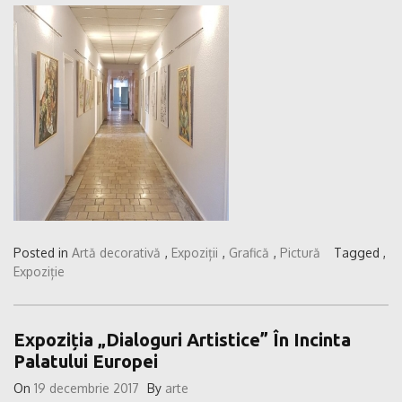
Posted in
Artă decorativă
,
Expoziții
,
Grafică
,
Pictură
Tagged ,
Expoziție
Expoziția „Dialoguri Artistice” În Incinta
Palatului Europei
On
19 decembrie 2017
By
arte