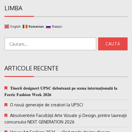
LIMBA
English
Romanian
Russian
Caută
după:
ARTICOLE RECENTE
𝐓𝐢𝐧𝐞𝐫𝐢𝐢 𝐝𝐞𝐬𝐢𝐠𝐧𝐞𝐫𝐢 𝐔𝐏𝐒𝐂 𝐝𝐞𝐛𝐮𝐭𝐞𝐚𝐳𝐚̆ 𝐩𝐞 𝐬𝐜𝐞𝐧𝐚 𝐢𝐧𝐭𝐞𝐫𝐧𝐚𝐭̗𝐢𝐨𝐧𝐚𝐥𝐚̆ 𝐥𝐚
𝐅𝐞𝐞𝐫𝐢𝐜 𝐅𝐚𝐬𝐡𝐢𝐨𝐧 𝐖𝐞𝐞𝐤 𝟐𝟎𝟐𝟔
O nouă generație de creatori la UPSC!
Absolventele Facultății Arte Vizuale și Design, printre laureații
concursului NEXT GENERATION 2026