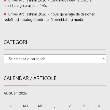
Univer Art Fashion 2026 – când moda devine discurs,
identitate și curaj de a fi văzut
Univer Art Fashion 2026 – noua generație de designeri
redefinește dialogul dintre artă, identitate și modă
CATEGORII
Categorii
CALENDAR / ARTICOLE
AUGUST 2026
L
Ma
Mi
J
V
S
D