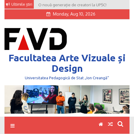
Skip
Ultimile știri
O nouă generație de creatori la UPSC!
to
Monday, Aug 10, 2026
content
Facultatea Arte Vizuale și
Design
Universitatea Pedagogică de Stat „Ion Creangă”