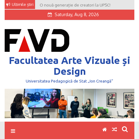
Skip
Ultimile știri
O nouă generație de creatori la UPSC!
to
Saturday, Aug 8, 2026
content
Facultatea Arte Vizuale și
Design
Universitatea Pedagogică de Stat „Ion Creangă”