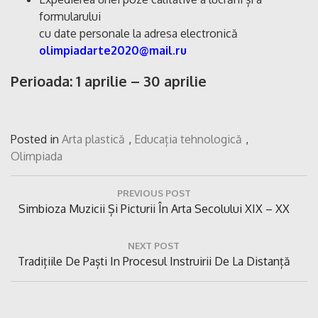
formularului
cu date personale la adresa electronică
olimpiadarte2020@mail.ru
Perioada: 1 aprilie – 30 aprilie
Posted in
Arta plastică
,
Educația tehnologică
,
Olimpiada
Navigare
PREVIOUS POST
în
Previous
Simbioza Muzicii Și Picturii În Arta Secolului XIX – XX
articole
Post:
NEXT POST
Next
Tradițiile De Paști In Procesul Instruirii De La Distanță
Post: