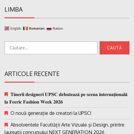
LIMBA
English
Romanian
Russian
Caută
după:
ARTICOLE RECENTE
𝐓𝐢𝐧𝐞𝐫𝐢𝐢 𝐝𝐞𝐬𝐢𝐠𝐧𝐞𝐫𝐢 𝐔𝐏𝐒𝐂 𝐝𝐞𝐛𝐮𝐭𝐞𝐚𝐳𝐚̆ 𝐩𝐞 𝐬𝐜𝐞𝐧𝐚 𝐢𝐧𝐭𝐞𝐫𝐧𝐚𝐭̗𝐢𝐨𝐧𝐚𝐥𝐚̆
𝐥𝐚 𝐅𝐞𝐞𝐫𝐢𝐜 𝐅𝐚𝐬𝐡𝐢𝐨𝐧 𝐖𝐞𝐞𝐤 𝟐𝟎𝟐𝟔
O nouă generație de creatori la UPSC!
Absolventele Facultății Arte Vizuale și Design, printre
laureații concursului NEXT GENERATION 2026